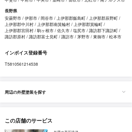
長野県
安曇野市
伊那市
岡谷市
上伊那郡飯島町
上伊那郡辰野町
上伊那郡中川村
上伊那郡南箕輪村
上伊那郡箕輪町
上伊那郡宮田村
駒ヶ根市
佐久市
塩尻市
諏訪郡下諏訪町
諏訪郡原村
諏訪郡富士見町
諏訪市
茅野市
東御市
松本市
インボイス登録番号
T5810561214538
周辺の外壁塗装を探す
この店舗のサービス
外壁の高圧洗浄