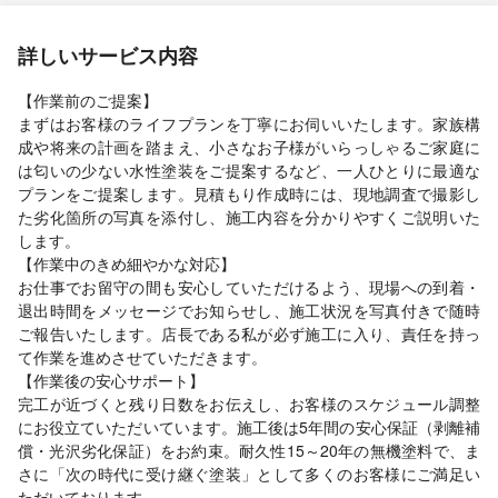
詳しいサービス内容
【作業前のご提案】
まずはお客様のライフプランを丁寧にお伺いいたします。家族構
成や将来の計画を踏まえ、小さなお子様がいらっしゃるご家庭に
は匂いの少ない水性塗装をご提案するなど、一人ひとりに最適な
プランをご提案します。見積もり作成時には、現地調査で撮影し
た劣化箇所の写真を添付し、施工内容を分かりやすくご説明いた
します。
【作業中のきめ細やかな対応】
お仕事でお留守の間も安心していただけるよう、現場への到着・
退出時間をメッセージでお知らせし、施工状況を写真付きで随時
ご報告いたします。店長である私が必ず施工に入り、責任を持っ
て作業を進めさせていただきます。
【作業後の安心サポート】
完工が近づくと残り日数をお伝えし、お客様のスケジュール調整
にお役立ていただいています。施工後は5年間の安心保証（剥離補
償・光沢劣化保証）をお約束。耐久性15～20年の無機塗料で、ま
さに「次の時代に受け継ぐ塗装」として多くのお客様にご満足い
ただいております。