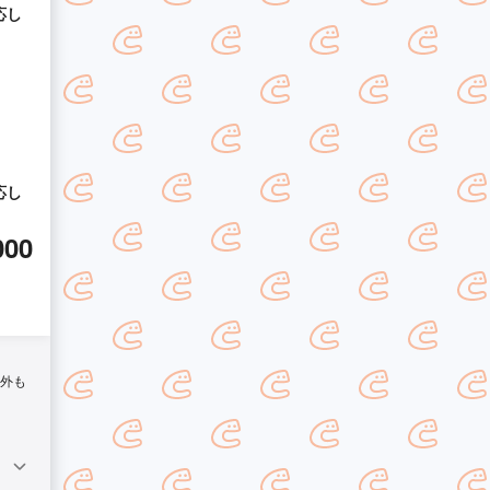
応し
応し
000
間外も