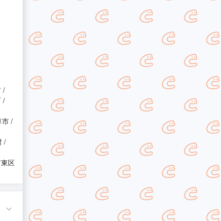
市
町
草市
村
市東区