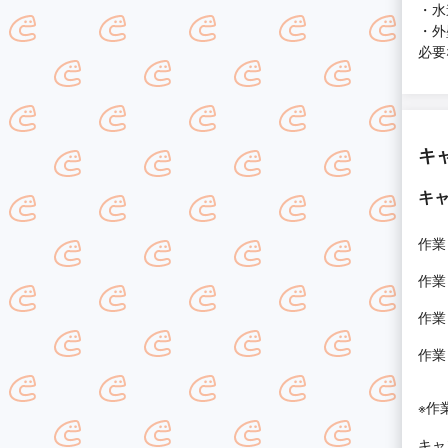
・水
・外
必要
キ
キ
作業
作業
作業
作業
※作
キャ