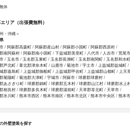
無休
応エリア（出張費無料）
州・沖縄＞
県
市
阿蘇郡高森町
阿蘇郡産山村
阿蘇郡小国町
阿蘇郡西原村
郡南阿蘇村
阿蘇郡南小国町
下益城郡美里町
八代市
人吉市
荒尾
市
玉名市
玉名郡玉東町
玉名郡長洲町
玉名郡南関町
玉名郡和水
郡芦北町
葦北郡津奈木町
山鹿市
菊池市
宇土市
上益城郡益城町
城郡嘉島町
上益城郡御船町
上益城郡甲佐町
上益城郡山都町
上天
郡菊陽町
菊池郡大津町
宇城市
阿蘇市
球磨郡球磨村
郡あさぎり町
球磨郡錦町
球磨郡五木村
球磨郡山江村
球磨郡水上
郡相良村
球磨郡多良木町
球磨郡湯前町
天草郡苓北町
天草市
郡氷川町
熊本市西区
熊本市南区
熊本市北区
熊本市中央区
熊本
の外壁塗装を探す