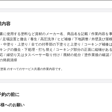
業内容
書に使用する塗料など資材のメーカー名、商品名を記載 / 作業内容を
 / 足場設置と撤去 / 養生 / 高圧洗浄 / ヒビ補修 / 下地調整 / 外壁及び屋
・中塗り・上塗り / 全ての付帯部の下塗りと上塗り / コーキング補修
キングの撤去・下処理・打ち替え / コーキング部分の正面に縦樋があ
応 / 縁切り又はタスペーサー取り付け / 廃材の処分 / 塗作業後の確認 /
の簡易清掃
壁塗装 のすべてのサービス共通の作業内容です。
予約の前に
客様へのお願い