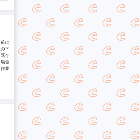
事前に
根の下
は既存
る場合
 作業