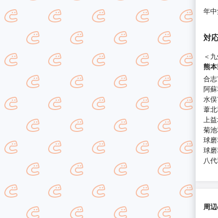
年中
対
＜九
熊本
合志
阿蘇
水俣
葦北
上益
菊池
球磨
球磨
八代
周辺