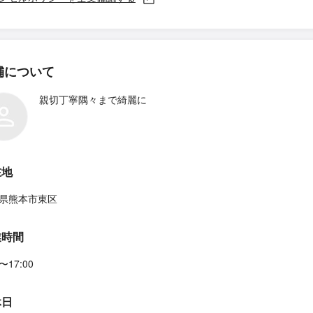
舗について
親切丁寧隅々まで綺麗に
在地
県熊本市東区
業時間
0〜17:00
休日