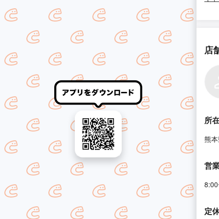
店
所
熊本
営
8:0
定