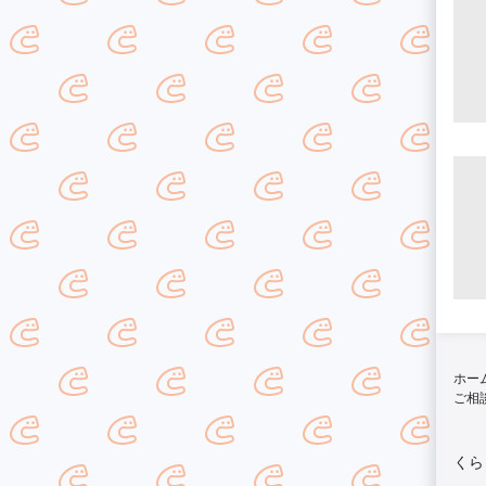
ホー
ご相
くら