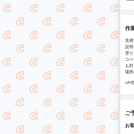
作
見積
説明
塗り
コー
も対
場所
※外
ご
お