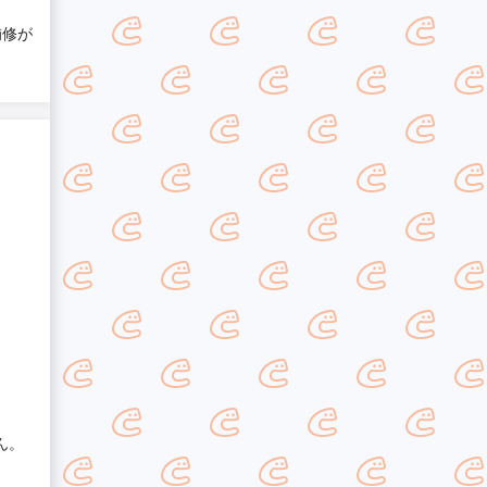
補修が
ん。