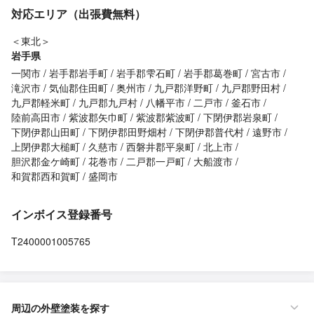
対応エリア（出張費無料）
＜東北＞
岩手県
一関市
岩手郡岩手町
岩手郡雫石町
岩手郡葛巻町
宮古市
滝沢市
気仙郡住田町
奥州市
九戸郡洋野町
九戸郡野田村
九戸郡軽米町
九戸郡九戸村
八幡平市
二戸市
釜石市
陸前高田市
紫波郡矢巾町
紫波郡紫波町
下閉伊郡岩泉町
下閉伊郡山田町
下閉伊郡田野畑村
下閉伊郡普代村
遠野市
上閉伊郡大槌町
久慈市
西磐井郡平泉町
北上市
胆沢郡金ケ崎町
花巻市
二戸郡一戸町
大船渡市
和賀郡西和賀町
盛岡市
インボイス登録番号
T2400001005765
周辺の外壁塗装を探す