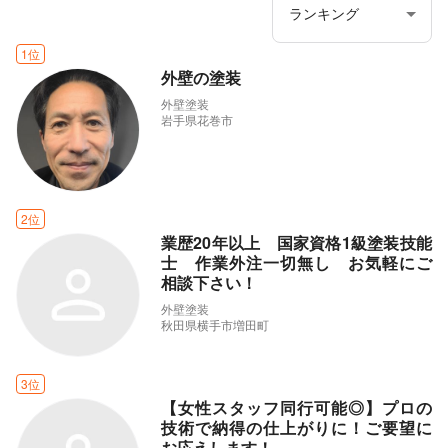
1位
外壁の塗装
外壁塗装
岩手県花巻市
2位
業歴20年以上 国家資格1級塗装技能
士 作業外注一切無し お気軽にご
相談下さい！
外壁塗装
秋田県横手市増田町
3位
【女性スタッフ同行可能◎】プロの
技術で納得の仕上がりに！ご要望に
お応えします！