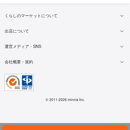
窓・サッシの掃除
壁紙（クロス）クリーニング
くらしのマーケットについて
抗菌（触媒）コーティング
和室の白木クリーニング
出店について
運営メディア・SNS
ソファークリーニング
マットレスクリーニング
会社概要・規約
玄関タイルクリーニング
カーポート洗浄
仏壇掃除・修理
民泊清掃代行
オフィスチェア・デスクチェ
©
2011-2026 minma Inc.
水槽の掃除
アのクリーニング
外壁の高圧洗浄
不用品回収