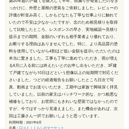
築20年超の戸建てを購入して半年、雨漏りが発覚したのをき
っかけに、外壁と屋根の塗装をご依頼しました。レビューの
評価が軒並み高く、しかもどなたも丁寧な仕事ぶりに触れて
いたので不安は少なかったですが、念のため相見積りを取得
して比較したところ、レスポンスの早さ、実地確認〜見積り
提示までの期間、金額のいずれも相手業者より優れており、
お断りする理由はありませんでした。特に、より高品質の塗
料を使用していながら4割ほど低い金額を提示いただいたのは
本当に驚きました。工事も丁寧に進めていただき、雨が増え
る6月に入る前には終えたいとのお申し出をいただき、3F建
て戸建てながら10日ほどという想像以上の短期間で対応くだ
さいました。つどの経過報告をお願いしたところ日次で写
真、動画までお送りいただき、工期中は家族で興味深く拝見
していました。以前の家主はパッチワーク的な、かつ粗悪な
補修をしており、お世辞にもきれいな壁面ではなかったので
すが、今ではすっかり見違えました。また機会があれば、次
回は工藤さん一択でお願いしようと思っています。
利用時期：2021年6月
出典：
口コミ｜くらしのマーケット