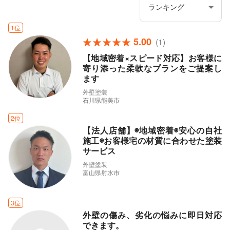
1位
5.00
(1)
【地域密着×スピード対応】お客様に
寄り添った柔軟なプランをご提案し
ます
外壁塗装
石川県能美市
2位
【法人店舗】◉地域密着◉安心の自社
施工◉お客様宅の材質に合わせた塗装
サービス
外壁塗装
富山県射水市
3位
外壁の傷み、劣化の悩みに即日対応
できます。