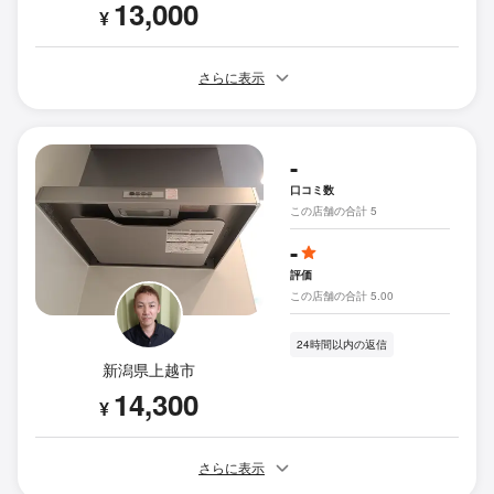
13,000
¥
さらに表示
-
口コミ数
この店舗の合計 5
-
評価
この店舗の合計 5.00
24時間以内の返信
新潟県上越市
14,300
¥
さらに表示