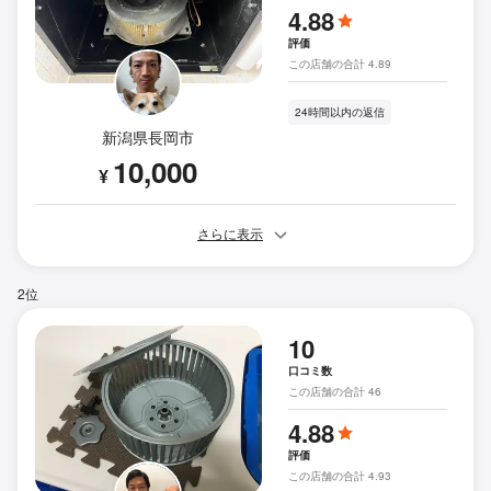
4.88
評価
この店舗の合計 4.89
24時間以内の返信
新潟県長岡市
10,000
¥
さらに表示
2位
10
口コミ数
この店舗の合計 46
4.88
評価
この店舗の合計 4.93