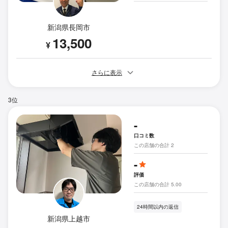
新潟県長岡市
13,500
¥
さらに表示
3位
-
口コミ数
この店舗の合計 2
-
評価
この店舗の合計 5.00
24時間以内の返信
新潟県上越市