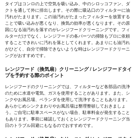
タイプはコンロの上で空気を吸い込み、中のシロッコファン、ダ
クトを通して外に排出します。その際に吸込口のフィルターに油
汚れがたまります。この油汚れがたまったフィルターを放置する
ことで吸い込みが悪くなり、換気の効率が悪くなります。その原
因になる油汚れを落すのがレンジフードクリーニングです。フィ
ルターだけでなく、レンジフードの各パーツの掃除もプロに依頼
することできれいに汚れを落としてくれます。あまりにも油汚れ
がひどく、自分で掃除できないような時はレンジフードクリーニ
ングがおすすめです。
レンジフード（換気扇）クリーニング / レンジフードタイ
プを予約する際のポイント
レンジフードのクリーニングでは、フィルターなど各部品の洗浄
のために水道や電気、ガスを使用することがあります。また、シ
ンクやお風呂場、ベランダを使用して洗浄することもあります。
あらかじめシンクまわりやお風呂場は整理整頓しておきましょ
う。ご自宅に駐車スペースがない場合、駐車料金が発生すること
もあります。事前に確認しておくとレンジフードクリーニング当
日のトラブル回避にもなるのでおすすめです。