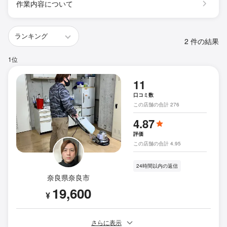
作業内容について
2 件の結果
1位
11
口コミ数
この店舗の合計 276
4.87
評価
この店舗の合計 4.95
24時間以内の返信
奈良県奈良市
19,600
¥
さらに表示