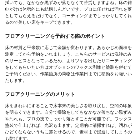
拭いても、なかなか黒ずみが落ちなくて苦労しますよね。床の雑
巾がけは体勢的にも結構しんどいです。プロに任せれば汚れを落
としてもらえるだけでなく、コーティングまでしっかりしてくれ
るので美しい床をキープできます。
フロアクリーニングを予約する際のポイント
床の材質と平米数に応じて金額が変わります。あらかじめ面積を
測定してから予約をいれましょう。こちらのサービスは洗浄のみ
のサービスとなっているため、よりツヤを出したりコーティング
をしてもらいたい方はオプションのワックス剥離と塗装を併せて
ご予約ください。作業箇所の荷物は作業日までに移動をお願いい
たします。
フロアクリーニングのメリット
床をきれいにすることで床本来の美しさを取り戻し、空間の印象
を明るくできます。自分で掃除をしてもなかなか落ちない黒ずみ
や汚れも、プロの技でしっかり落とすことが可能です。ワックス
塗装で仕上げれば、光沢も出ます。定期的に清掃すれば、汚れが
ひどくならないうちに落とせるので、素材まで浸透してしまうの
も防げます。