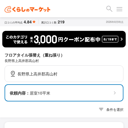
4.84
219
2026年8月時点
口コミの平均点
累計口コミ数
フロアタイル張替え（重ね張り）
長野県上高井郡高山村
長野県上高井郡高山村
依頼内容：
居室10平米
条件を選択