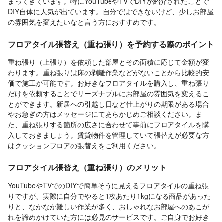
まってきています。特にYouTubeやTVでDIYが紹介されたことで
DIY自体に人気が出ています。自分ではできないけど、少しお部屋
の雰囲気を変えたいなと言う方におすすめです。
フロアタイル張替え（重ね張り）を予約する際のポイント
重ね張り（上張り）を依頼した部屋とその面積に応じて金額が変
わります。重ね張りは床の剥離作業などがないことから比較的安
価で施工が可能です。お好きなフロアタイルを購入し、重ね張り
だけを依頼することでリーズナブルにお部屋の雰囲気を変えるこ
とができます。新居への引越し日など仕上がりの期限がある場合
やお急ぎの方はメッセージにてあらかじめご相談ください。ま
た、重ね張りする箇所の広さに合わせて事前にフロアタイルを購
入しておきましょう。賃貸物件を管理していて張替えが必要な方
は
クッションフロアの張替え
をご利用ください。
フロアタイル張替え（重ね張り）のメリット
YouTubeやTVでのDIYで簡単そうに見えるフロアタイルの重ね張
りですが、実際に自分でやると1枚あたり1kgになる商品があった
りと、なかなか難しい作業が多く、おしゃれなお部屋へのあこが
れを諦めかけていた方には必見のサービスです。ご自身でお好き