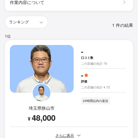
作業内容について
1 件の結果
1位
-
口コミ数
この店舗の合計 70
-
評価
この店舗の合計 4.72
24時間以内の返信
埼玉県狭山市
48,000
¥
さらに表示