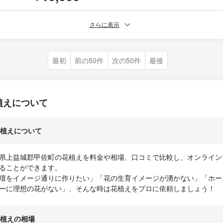
さらに表示
最初
前の50件
次の50件
最後
植えについて
植えについて
県上益城郡甲佐町の花植えを料金や相場、口コミで比較し、オンライン
ることができます。
壇をイメージ通りに作りたい」「花の生育イメージが湧かない」「ホー
ーに理想の花がない」、そんな時は花植えをプロに依頼しましょう！
植えの相場