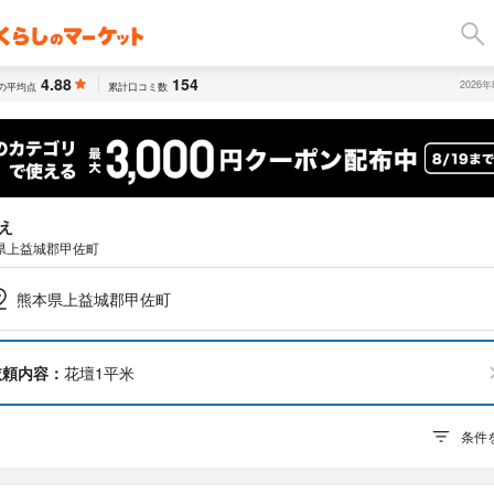
4.88
154
2026
の平均点
累計口コミ数
え
県上益城郡甲佐町
熊本県上益城郡甲佐町
依頼内容：
花壇1平米
条件