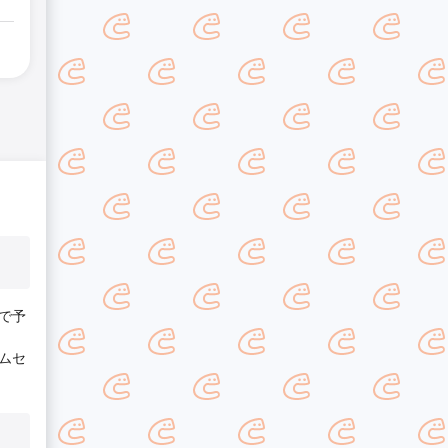
で予
ムセ