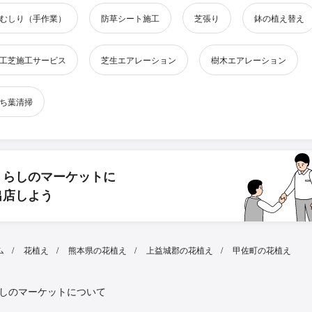
むしり（手作業）
防草シート施工
芝張り
鉢の植え替え
工芝施工サービス
芝生エアレーション
樹木エアレーション
ち葉清掃
くらしのマーケットに
出店しよう
ム
花植え
熊本県の花植え
上益城郡の花植え
甲佐町の花植え
しのマーケットについて