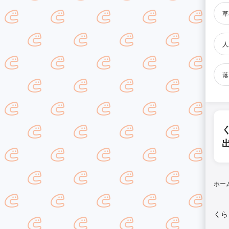
草
人
落
ホー
くら