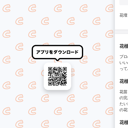
花壇
花
プロ
いい
って
花
花苗
の完
たい
の花
花