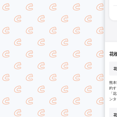
花
花
熊本
約す
「花
ンタ
花