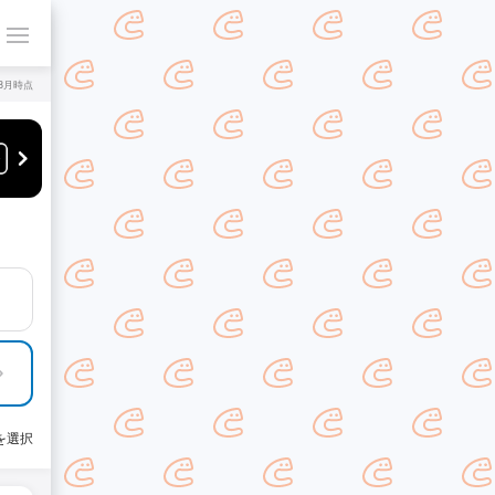
年8月時点
を選択