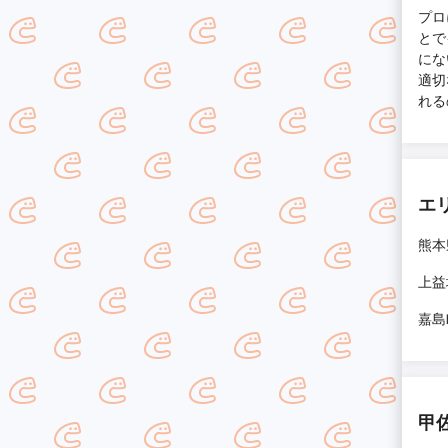
プロ
とで
にな
適切
れる
エ
熊本
上益
嘉島
甲