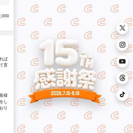
,000
れば
て育
客様
をし
おり