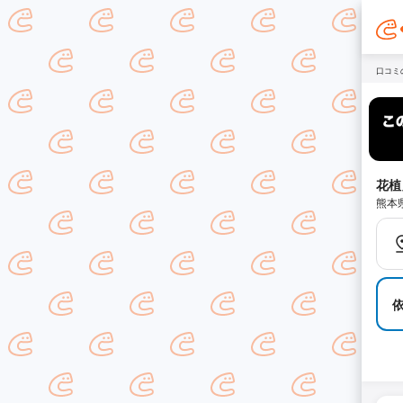
口コミ
花植
熊本