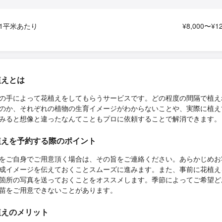
1平米あたり
¥8,000〜¥12
植えとは
の手によって花植えをしてもらうサービスです。どの程度の間隔で植え
のか、それぞれの植物の生育イメージがわからないことや、実際に植え
みると想像と違ったなんてこともプロに依頼することで解消できます。
植えを予約する際のポイント
をご自身でご用意頂く場合は、その旨をご連絡ください。あらかじめお
成イメージを伝えておくことスムーズに進みます。また、事前に花植え
箇所の写真を送っておくことをオススメします。季節によってご希望ど
苗をご用意できないことがあります。
植えのメリット