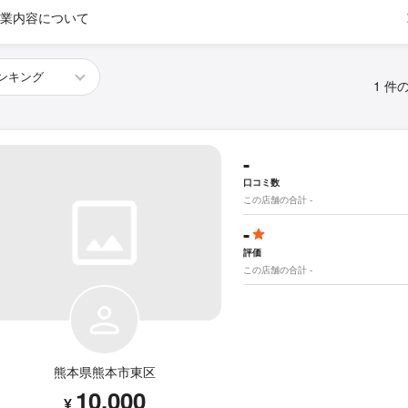
業内容について
1 件
-
口コミ数
この店舗の合計 -
-
評価
この店舗の合計 -
熊本県熊本市東区
10,000
¥