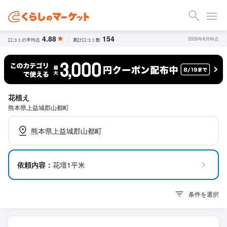
4.88
154
2026年8月時点
口コミの平均点
累計口コミ数
花植え
熊本県上益城郡山都町
熊本県上益城郡山都町
依頼内容：
花壇1平米
条件を選択