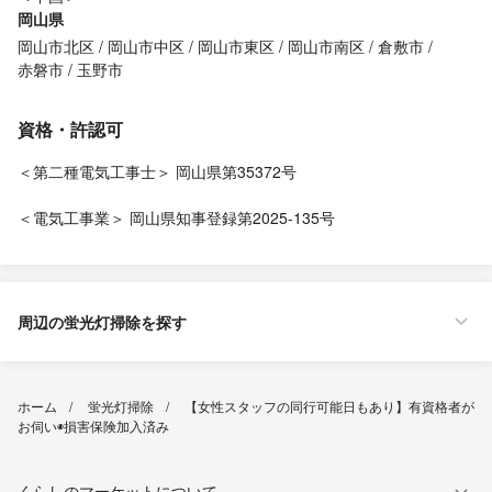
岡山県
岡山市北区
岡山市中区
岡山市東区
岡山市南区
倉敷市
赤磐市
玉野市
資格・許認可
＜第二種電気工事士＞ 岡山県第35372号
＜電気工事業＞ 岡山県知事登録第2025-135号
周辺の蛍光灯掃除を探す
ホーム
蛍光灯掃除
【女性スタッフの同行可能日もあり】有資格者が
お伺い◉損害保険加入済み
くらしのマーケットについて