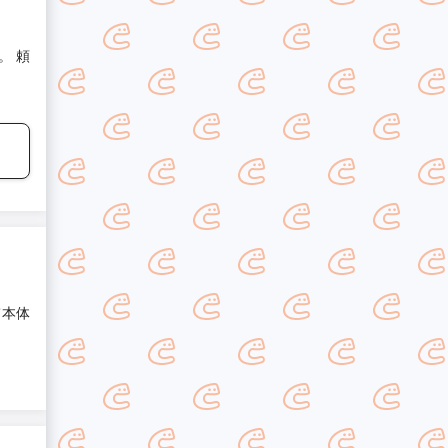
。 頼
て本体