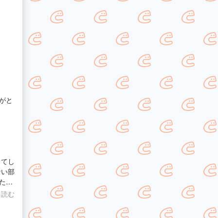
がと
ってし
ない部
た！
を読む