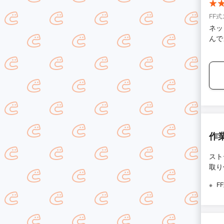
FF
ネッ
んで
作
スト
取り
F