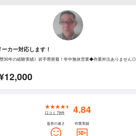
メーカー対応します！
歴30年の経験実績》岩手県密着！年中無休営業◆作業外注ありません◎
¥12,000
4.84
口コミ
79
件
返答の速さ
作業実績