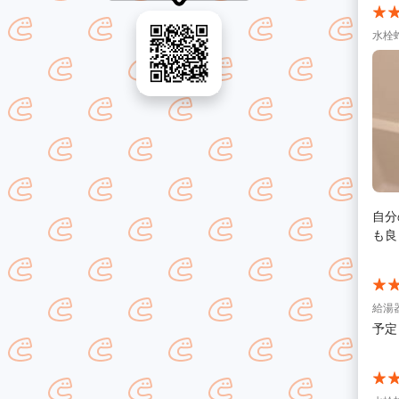
水栓蛇
自分
も良
給湯器
予定