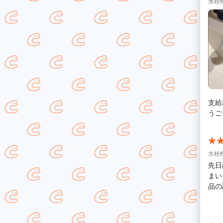
水栓蛇
支給
うご
水栓蛇
先日
まい
品の
感謝