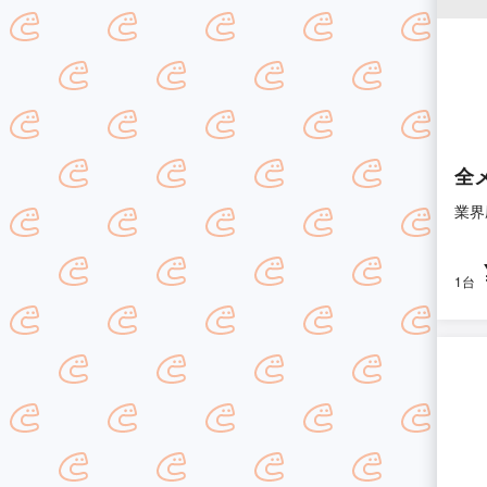
全
業界
1台