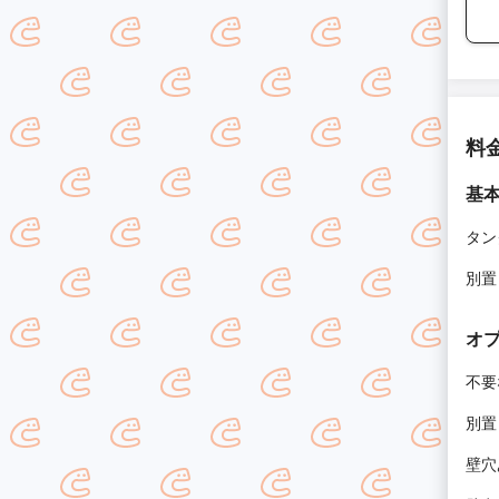
料
基
タン
別置
オ
不要
別置
壁穴