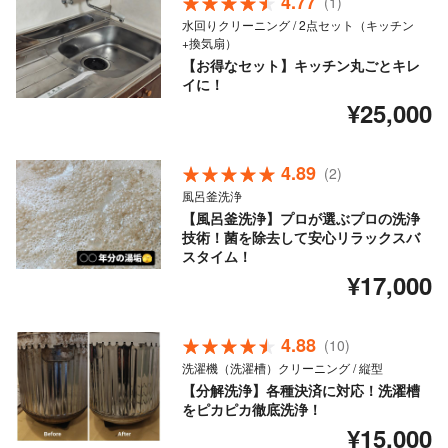
4.77
(1)
水回りクリーニング / 2点セット（キッチン
+換気扇）
【お得なセット】キッチン丸ごとキレ
イに！
¥25,000
4.89
(2)
風呂釜洗浄
【風呂釜洗浄】プロが選ぶプロの洗浄
技術！菌を除去して安心リラックスバ
スタイム！
¥17,000
4.88
(10)
洗濯機（洗濯槽）クリーニング / 縦型
【分解洗浄】各種決済に対応！洗濯槽
をピカピカ徹底洗浄！
¥15,000