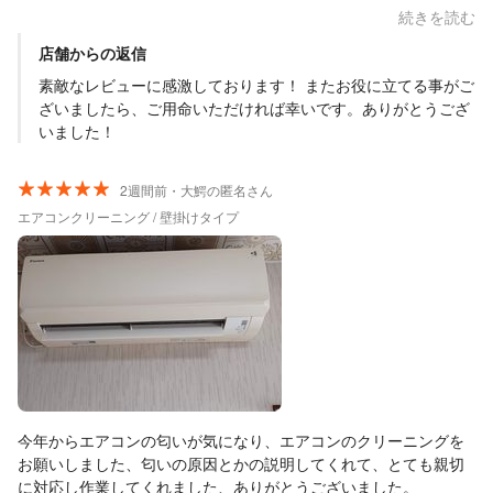
えていただきました。 寝室とリビングと2台やっていただきまし
続きを読む
た。 寝室を先にクリーニングしていただき、リビングのエアコン
店舗からの返信
をクリーニングしてる最中に寝室に行くと、部屋の中が、エアコ
ンの新品の時の匂いがして、とっても気持ちが良かったです！ ク
素敵なレビューに感激しております！ またお役に立てる事がご
リーニングは完璧！！ 次も、小山内さんにお願いします！ 平川か
ざいましたら、ご用命いただければ幸いです。ありがとうござ
ら青森市で遠方にも関わらず、朝早くからクリーニングしていた
いました！
だき、この夏も快適に過ごせます！ もしエアコンクリーニングを
お願いしようとしていたら、小山内さんをオススメします︎！
2週間前・大鰐の匿名さん
エアコンクリーニング / 壁掛けタイプ
今年からエアコンの匂いが気になり、エアコンのクリーニングを
お願いしました、匂いの原因とかの説明してくれて、とても親切
に対応し作業してくれました、ありがとうございました。