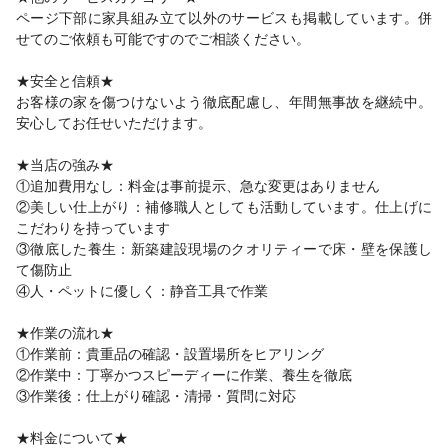
ページ下部に家具組み立て以外のサービスも掲載しています。併
せてのご依頼も可能ですのでご相談ください。
★安全と信頼★
お客様の家を傷つけないよう徹底配慮し、年間無事故を継続中。
安心してお任せいただけます。
★当店の強み★
①追加費用なし：料金は事前提示、急な変更はありません
②美しい仕上がり：補修職人としても活動しています。仕上げに
こだわりを持っています
③徹底した養生：新築建設現場のクオリティーで床・壁を保護し
て傷防止
④人・ペットに優しく：静音工具で作業
★作業の流れ★
①作業前：貴重品の確認・設置場所をヒアリング
②作業中：丁寧かつスピーディーに作業、養生を徹底
③作業後：仕上がり確認・清掃・質問に対応
★料金について★