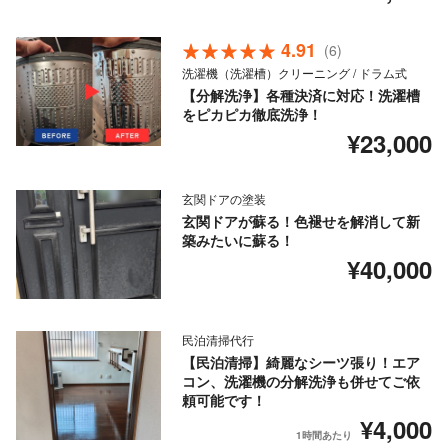
4.91
(6)
洗濯機（洗濯槽）クリーニング / ドラム式
【分解洗浄】各種決済に対応！洗濯槽
をピカピカ徹底洗浄！
¥23,000
玄関ドアの塗装
玄関ドアが蘇る！色褪せを解消して新
築みたいに蘇る！
¥40,000
民泊清掃代行
【民泊清掃】綺麗なシーツ張り！エア
コン、洗濯機の分解洗浄も併せてご依
頼可能です！
¥4,000
1時間あたり