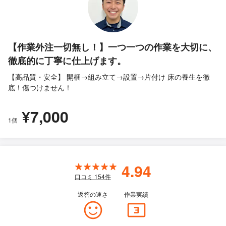
【作業外注一切無し！】一つ一つの作業を大切に、
徹底的に丁寧に仕上げます。
【高品質・安全】 開梱→組み立て→設置→片付け 床の養生を徹
底！傷つけません！
¥7,000
1個
4.94
口コミ
154
件
返答の速さ
作業実績