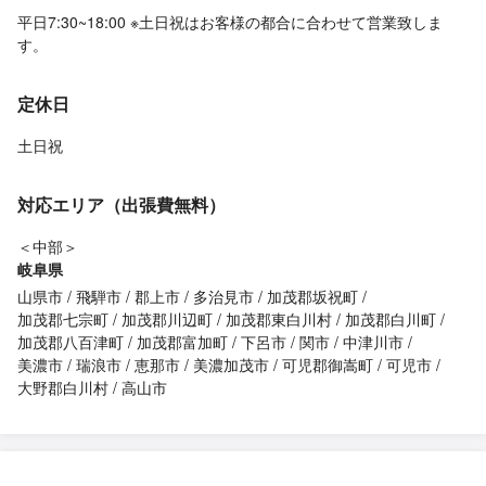
平日7:30~18:00 ※土日祝はお客様の都合に合わせて営業致しま
す。
定休日
土日祝
対応エリア（出張費無料）
＜中部＞
岐阜県
山県市
飛騨市
郡上市
多治見市
加茂郡坂祝町
加茂郡七宗町
加茂郡川辺町
加茂郡東白川村
加茂郡白川町
加茂郡八百津町
加茂郡富加町
下呂市
関市
中津川市
美濃市
瑞浪市
恵那市
美濃加茂市
可児郡御嵩町
可児市
大野郡白川村
高山市