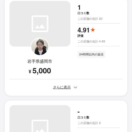
1
口コミ数
この店舗の合計 20
4.91
評価
この店舗の合計 4.95
24時間以内の返信
岩手県盛岡市
5,000
¥
さらに表示
-
口コミ数
この店舗の合計 2