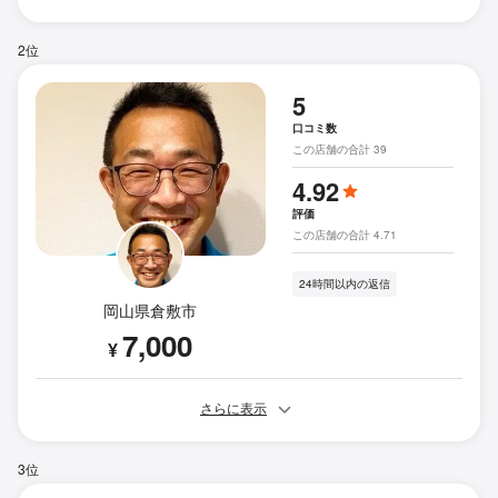
2位
5
口コミ数
この店舗の合計 39
4.92
評価
この店舗の合計 4.71
24時間以内の返信
岡山県倉敷市
7,000
¥
さらに表示
3位