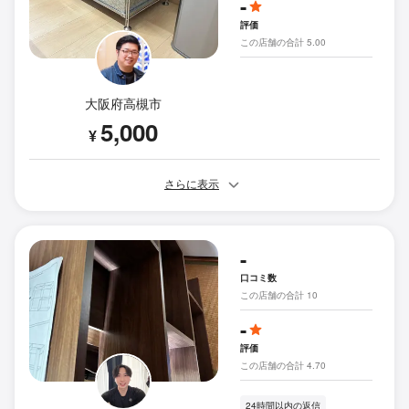
-
評価
この店舗の合計 5.00
大阪府高槻市
5,000
¥
さらに表示
-
口コミ数
この店舗の合計 10
-
評価
この店舗の合計 4.70
24時間以内の返信