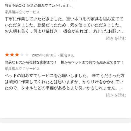
当日予約OK】家具の組み立ていたします。
家具組み立てサービス
丁寧に作業していただきました。重いネコ用の家具を組み立てて
いただきました。新築だったため，気を使っていただきました。
お人柄も良く，何より猫好き！ 機会があれば，ぜひまたお願いし
たいです。
続きを読む
2025年6月10日・匿名さん
簡易なものから複雑な家財まで！ 棚からベットまで何でも組み立てます！
家具組み立てサービス
ベッドの組み立てサービスをお願いしました。 来てくださった方
は誠実に作業してくれたとは思いますが、かなり汗をかかれてい
たので、タオルなどの準備があるとより良いかもしれません。ま
た、暗い場所でもあったのですが、ルームフレグランスを荷物で
続きを読む
引っ掛けてしまい、中身がこぼれてしまったのが少し残念でし
た。 作業時間も想定よりややかかりましたが、最後まで対応して
いただいたことには感謝しています。今後より細やかな配慮をい
ただけると、さらに安心してお願いできると思います。