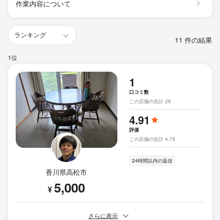
作業内容について
11 件の結果
1位
1
口コミ数
この店舗の合計 29
4.91
評価
この店舗の合計 4.75
24時間以内の返信
香川県高松市
5,000
¥
さらに表示