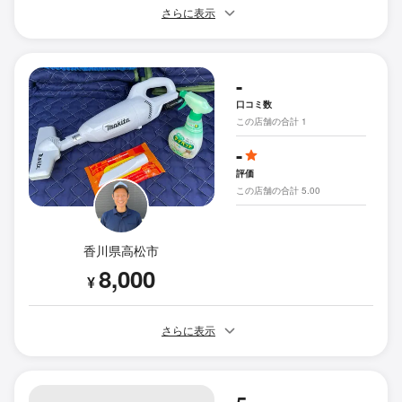
さらに表示
-
口コミ数
この店舗の合計 1
-
評価
この店舗の合計 5.00
香川県高松市
8,000
¥
さらに表示