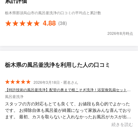
累計評価
栃木県那須烏山市の風呂釜洗浄の口コミの平均点と累計数
4.88
(38)
2026年8月時点
栃木県の風呂釜洗浄を利用した人の口コミ
2026年3月18日・匿名さん
【特許技術の風呂釜洗浄】配管の奥まで根こそぎ洗浄！浴室換気扇セットも大人気◎
風呂釜洗浄
スタッフの方の対応もとても良くて、お値段も良心的でよかった
です。 お掃除自体も風呂釜が綺麗になって家族みんな喜んでおり
ます。 最初、カスを取らないと入れなかったお風呂がカスが出る
ことなく入れるようになりました。 また、機会があればお願いし
続きを読む
たいと思っています。 ありがとうございました。