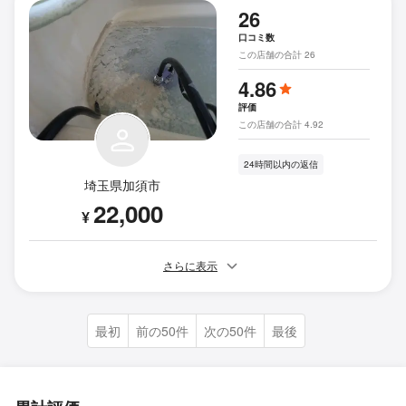
26
口コミ数
この店舗の合計 26
4.86
評価
この店舗の合計 4.92
24時間以内の返信
埼玉県加須市
22,000
¥
さらに表示
最初
前の50件
次の50件
最後