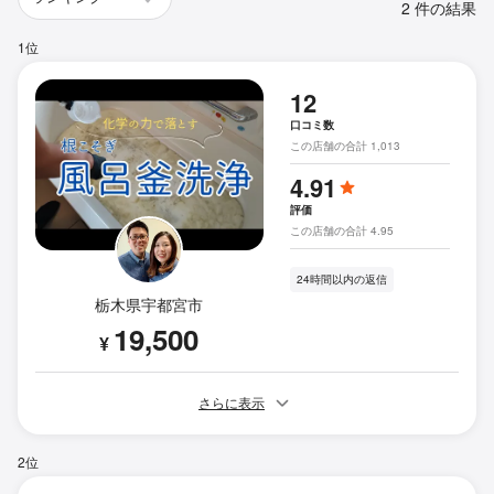
2 件の結果
1位
12
口コミ数
この店舗の合計 1,013
4.91
評価
この店舗の合計 4.95
24時間以内の返信
栃木県宇都宮市
19,500
¥
さらに表示
2位