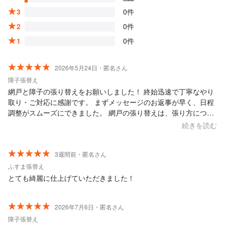
3
0件
2
0件
1
0件
2026年5月24日・匿名さん
障子張替え
網戸と障子の張り替えをお願いしました！ 終始迅速で丁寧なやり
取り・ご対応に感謝です。 まずメッセージのお返事が早く、日程
調整がスムーズにできました。 網戸の張り替えは、張り方につい
てしっかり説明を受け、スピーディー且つ丁寧に張り替えていた
続きを読む
だきました。即日仕上がりで助かりました。 障子の張り替えにつ
いても、障子の種類や各材質について、メリットデメリットをサ
ンプルを用いて丁寧に説明をしてもらいました。仕上がりも大満
3週間前・匿名さん
足です。 どの素材が良いか、顧客に寄り添って一緒に考えてくだ
ふすま張替え
さった点も良かったです。 お人柄の良さが伝わってきて、安心し
とても綺麗に仕上げていただきました！
てコミュニケーションが取れました。 また何か必要になればぜひ
ご依頼させていただきたいと思います。 この度は、誠にありがと
うございました！！
2026年7月6日・匿名さん
障子張替え