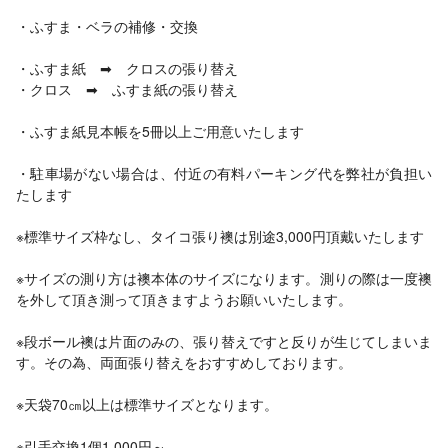
・ふすま・ベラの補修・交換
・ふすま紙 ➡ クロスの張り替え
・クロス ➡ ふすま紙の張り替え
・ふすま紙見本帳を5冊以上ご用意いたします
・駐車場がない場合は、付近の有料パーキング代を弊社が負担い
たします
※標準サイズ枠なし、タイコ張り襖は別途3,000円頂戴いたします
※サイズの測り方は襖本体のサイズになります。測りの際は一度襖
を外して頂き測って頂きますようお願いいたします。
※段ボール襖は片面のみの、張り替えですと反りが生じてしまいま
す。その為、両面張り替えをおすすめしております。
※天袋70㎝以上は標準サイズとなります。
※引手交換1個1,000円～