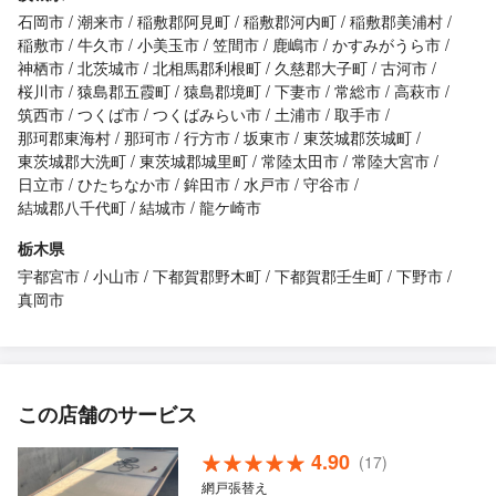
石岡市
潮来市
稲敷郡阿見町
稲敷郡河内町
稲敷郡美浦村
稲敷市
牛久市
小美玉市
笠間市
鹿嶋市
かすみがうら市
神栖市
北茨城市
北相馬郡利根町
久慈郡大子町
古河市
桜川市
猿島郡五霞町
猿島郡境町
下妻市
常総市
高萩市
筑西市
つくば市
つくばみらい市
土浦市
取手市
那珂郡東海村
那珂市
行方市
坂東市
東茨城郡茨城町
東茨城郡大洗町
東茨城郡城里町
常陸太田市
常陸大宮市
日立市
ひたちなか市
鉾田市
水戸市
守谷市
結城郡八千代町
結城市
龍ケ崎市
栃木県
宇都宮市
小山市
下都賀郡野木町
下都賀郡壬生町
下野市
真岡市
この店舗のサービス
4.90
(17)
網戸張替え