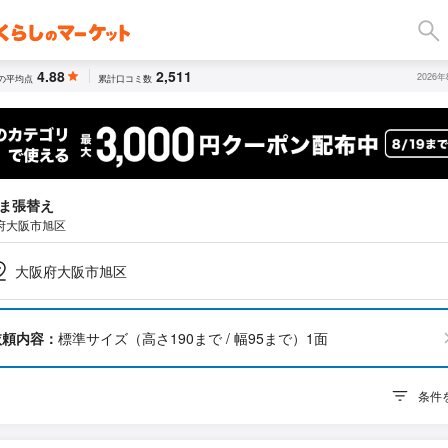
4.88
2,511
2026
の平均点
累計口コミ数
ま張替え
府大阪市旭区
大阪府大阪市旭区
依頼内容：
標準サイズ（高さ190まで / 幅95まで）1面
条件