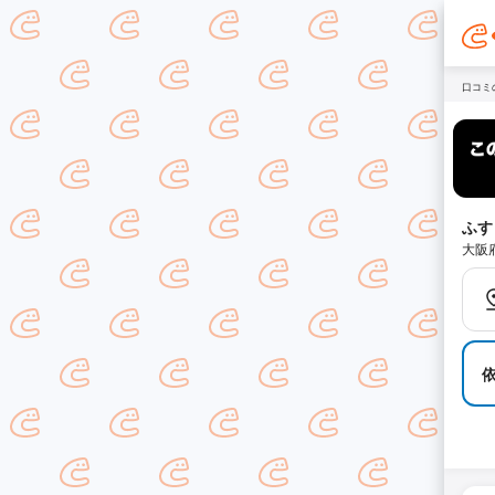
口コミ
ふす
大阪