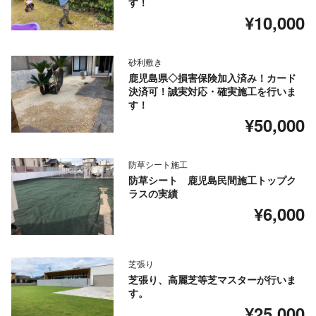
す！
¥10,000
砂利敷き
鹿児島県◇損害保険加入済み！カード
決済可！誠実対応・確実施工を行いま
す！
¥50,000
防草シート施工
防草シート 鹿児島民間施工トップク
ラスの実績
¥6,000
芝張り
芝張り、高麗芝等芝マスターが行いま
す。
¥25,000