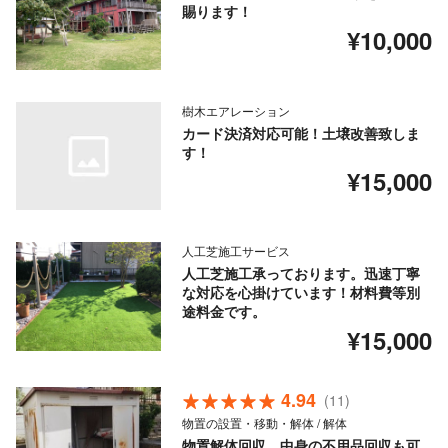
賜ります！
¥10,000
樹木エアレーション
カード決済対応可能！土壌改善致しま
す！
¥15,000
人工芝施工サービス
人工芝施工承っております。迅速丁寧
な対応を心掛けています！材料費等別
途料金です。
¥15,000
4.94
(11)
物置の設置・移動・解体 / 解体
物置解体回収、中身の不用品回収も可