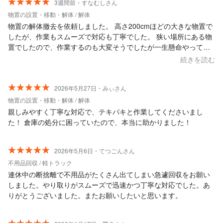
3週間前・すなむしさん
物置の設置・移動・解体 / 解体
物置の解体撤去を依頼しました。 高さ200cmほどの大きな物置で
したが、作業もスムーズで対応も丁寧でした。 狭い場所にある物
置でしたので、作業するのも大変そうでしたが一生懸命やってい
ただきました。 予約や日程調整もスムーズでした。料金もリーズ
続きを読む
ナブルでした。 また機会があればお願いしたいと思います。 あり
がとうございました。
2026年5月27日・みぃさん
物置の設置・移動・解体 / 解体
親しみやすく丁寧な対応で、テキパキと作業してくださいまし
た！ 倉庫の処分に困っていたので、本当に助かりました！
2026年5月6日・てつごんさん
不用品回収 / 軽トラック
連休中の断捨離で不用品がたくさん出てしまい急遽回収をお願い
しました。やり取りがスムーズで迅速かつ丁寧な対応でした。あ
りがとうございました。またお願いしたいと思います。