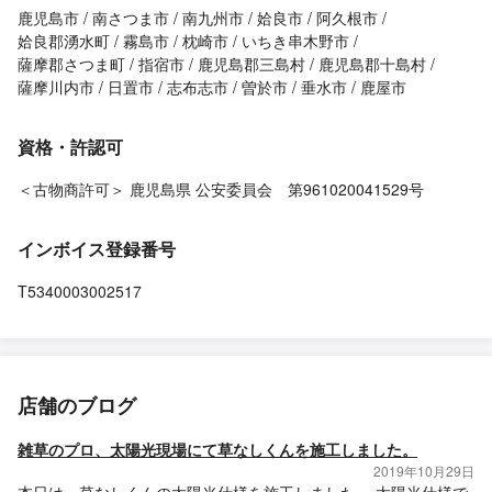
鹿児島市
南さつま市
南九州市
姶良市
阿久根市
姶良郡湧水町
霧島市
枕崎市
いちき串木野市
薩摩郡さつま町
指宿市
鹿児島郡三島村
鹿児島郡十島村
薩摩川内市
日置市
志布志市
曽於市
垂水市
鹿屋市
資格・許認可
＜古物商許可＞ 鹿児島県 公安委員会 第961020041529号
インボイス登録番号
T5340003002517
店舗のブログ
雑草のプロ、太陽光現場にて草なしくんを施工しました。
2019年10月29日