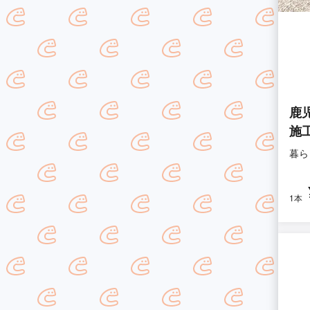
鹿
施
暮ら
1本