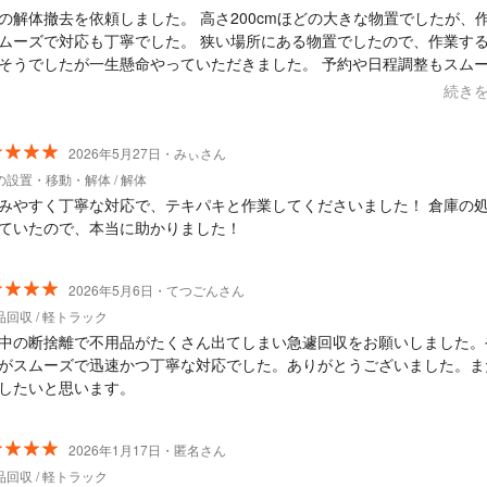
の解体撤去を依頼しました。 高さ200cmほどの大きな物置でしたが、
ムーズで対応も丁寧でした。 狭い場所にある物置でしたので、作業す
うでしたが一生懸命やっていただきました。 予約や日程調整もスムーズで
。料金もリーズナブルでした。 また機会があればお願いしたいと思い
続き
がとうございました。
2026年5月27日・みぃさん
の設置・移動・解体 / 解体
みやすく丁寧な対応で、テキパキと作業してくださいました！ 倉庫の
ていたので、本当に助かりました！
2026年5月6日・てつごんさん
回収 / 軽トラック
中の断捨離で不用品がたくさん出てしまい急遽回収をお願いしました。
がスムーズで迅速かつ丁寧な対応でした。ありがとうございました。ま
したいと思います。
2026年1月17日・匿名さん
回収 / 軽トラック