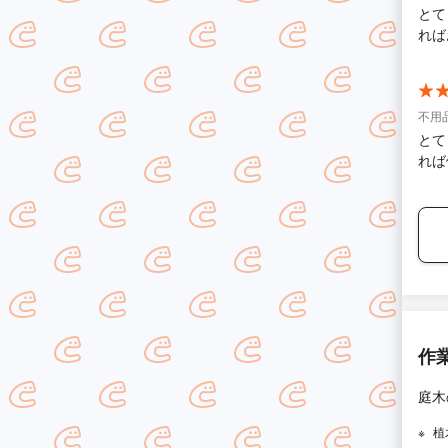
とて
れば
不用品
とて
れば
作
庭木
植