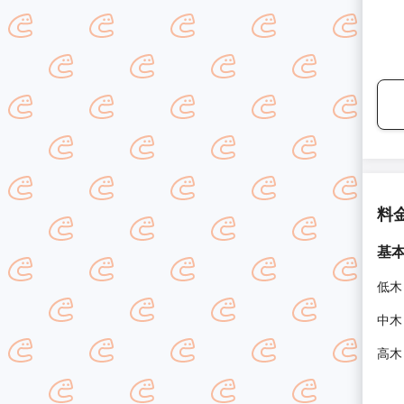
料
基
低木
中木
高木