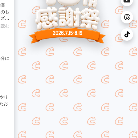
作業
るのも
ます。
を読む
処分に
やり
たお