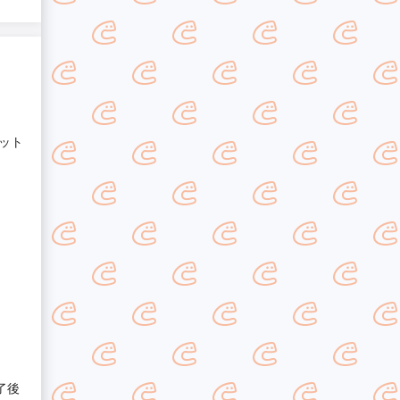
ット
了後