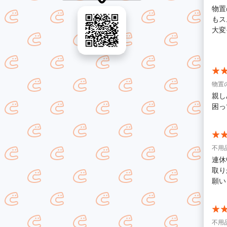
物置
もス
大変そ
した
あり
物置
親し
困っ
不用品
連休
取り
願い
不用品