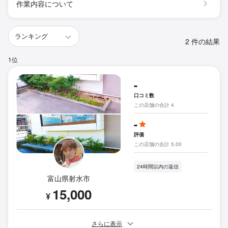
作業内容について
2 件の結果
1位
-
口コミ数
この店舗の合計 4
-
評価
この店舗の合計 5.00
24時間以内の返信
富山県射水市
15,000
¥
さらに表示