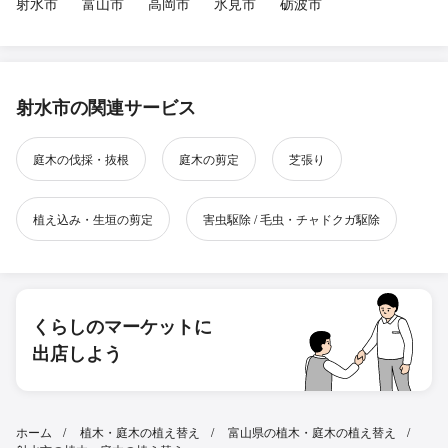
射水市
富山市
高岡市
氷見市
砺波市
射水市の関連サービス
庭木の伐採・抜根
庭木の剪定
芝張り
植え込み・生垣の剪定
害虫駆除 / 毛虫・チャドクガ駆除
くらしのマーケットに
出店しよう
ホーム
植木・庭木の植え替え
富山県の植木・庭木の植え替え