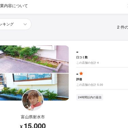
業内容について
2 件
-
口コミ数
この店舗の合計 4
-
評価
この店舗の合計 5.00
24時間以内の返信
富山県射水市
15,000
¥