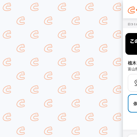
口コミ
植木
富山