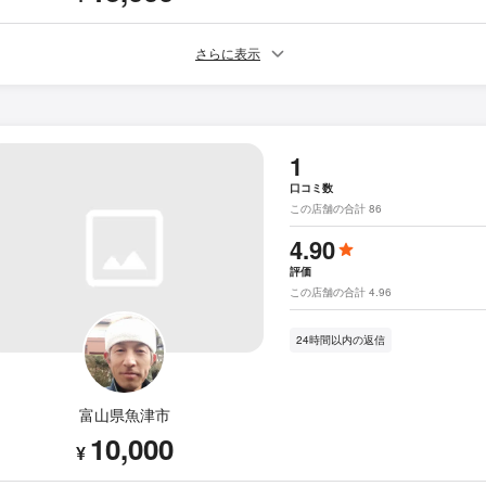
さらに表示
1
口コミ数
この店舗の合計 86
4.90
評価
この店舗の合計 4.96
24時間以内の返信
富山県魚津市
10,000
¥