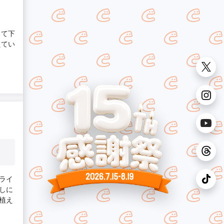
じて下
えてい
ライ
しに
植え