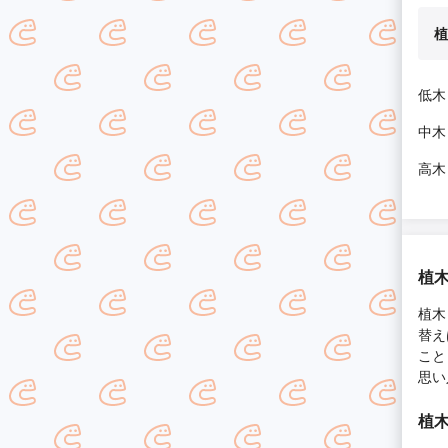
植
低木
中木
高木
植
植木
替え
こと
思い
植