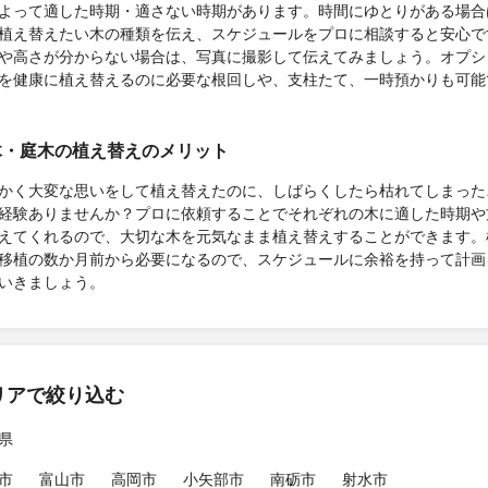
よって適した時期・適さない時期があります。時間にゆとりがある場合
植え替えたい木の種類を伝え、スケジュールをプロに相談すると安心で
や高さが分からない場合は、写真に撮影して伝えてみましょう。オプシ
を健康に植え替えるのに必要な根回しや、支柱たて、一時預かりも可能
木・庭木の植え替えのメリット
かく大変な思いをして植え替えたのに、しばらくしたら枯れてしまった
経験ありませんか？プロに依頼することでそれぞれの木に適した時期や
えてくれるので、大切な木を元気なまま植え替えすることができます。
移植の数か月前から必要になるので、スケジュールに余裕を持って計画
いきましょう。
リアで絞り込む
県
市
富山市
高岡市
小矢部市
南砺市
射水市