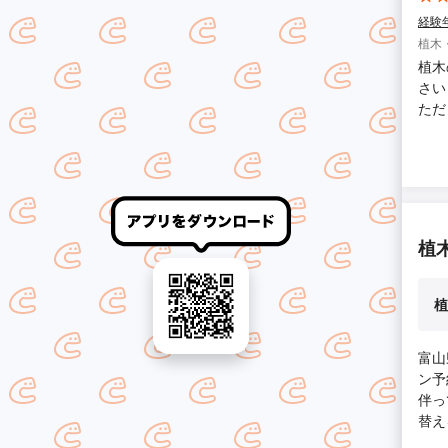
経験
植木
植木
さい
ただ
植
植
富山
ン予
伴っ
替え