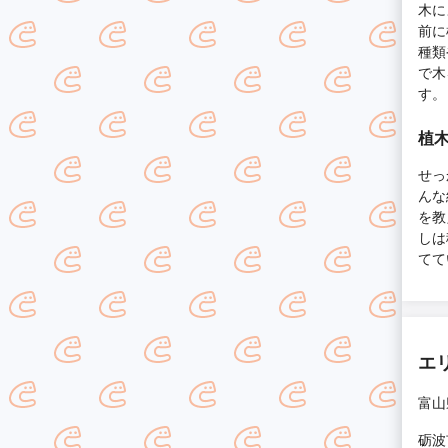
木に
前に
種類
で木
す。
植
せっ
んな
を教
しは
てて
エ
富山
砺波