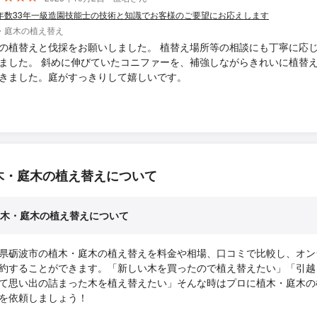
年数33年一級造園技能士の技術と知識でお客様のご要望にお応えします
・庭木の植え替え
の植替えと伐採をお願いしました。 植替え場所等の相談にも丁寧に応
ました。 斜めに伸びていたコニファーを、補強しながらきれいに植替
きました。庭がすっきりして嬉しいです。
木・庭木の植え替えについて
木・庭木の植え替えについて
県砺波市の植木・庭木の植え替えを料金や相場、口コミで比較し、オン
約することができます。「新しい木を買ったので植え替えたい」「引越
て思い出の詰まった木を植え替えたい」そんな時はプロに植木・庭木の
を依頼しましょう！