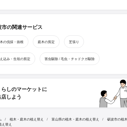
波市の関連サービス
木の伐採・抜根
庭木の剪定
芝張り
え込み・生垣の剪定
害虫駆除 / 毛虫・チャドクガ駆除
くらしのマーケットに
出店しよう
ム
植木・庭木の植え替え
富山県の植木・庭木の植え替え
砺波市の植
植え替え