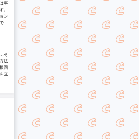
は事
す。
ョン
で
…そ
方法
根回
を立