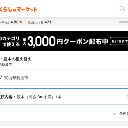
4.90
471
2026
の平均点
累計口コミ数
・庭木の植え替え
県砺波市
富山県砺波市
依頼内容：
低木（高さ 3m未満）1本
条件