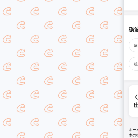
砺
庭
植
ホー
木の