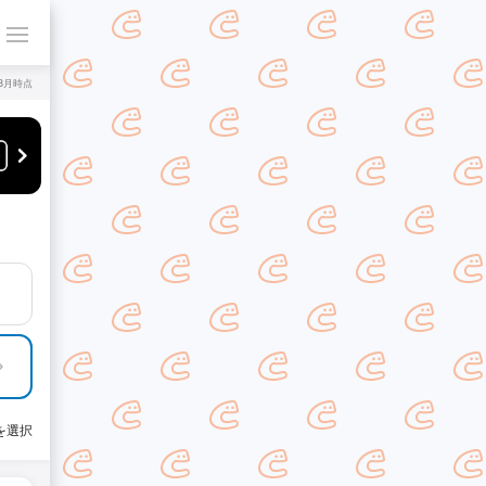
年8月時点
を選択