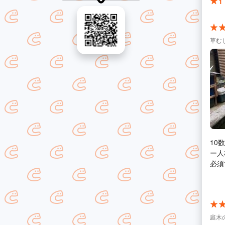
1
草む
10
ー人
必須
ろ、
方在
だき
もり
感を
庭木