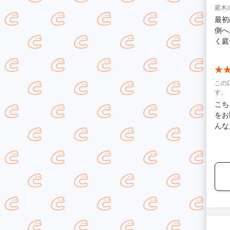
なが
庭木
ださった
最初
やす
側へ
かったです。 作業後の片
く庭
れいになっ
した
この
す。
こち
をお
んな
目通
して
大満