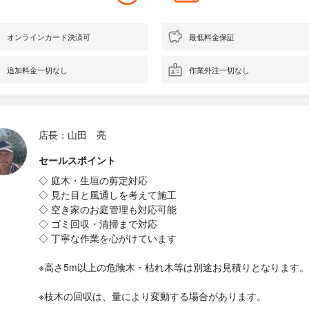
オンラインカード決済可
最低料金保証
追加料金一切なし
作業外注一切なし
店長：山田 亮
セールスポイント
◇ 庭木・生垣の剪定対応
◇ 見た目と風通しを考えて施工
◇ 空き家のお庭管理も対応可能
◇ ゴミ回収・清掃まで対応
◇ 丁寧な作業を心がけています
※高さ5m以上の危険木・枯れ木等は別途お見積りとなります。
※枝木の回収は、量により変動する場合があります。