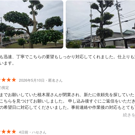
も大変綺麗で満足できる仕上がりでした。また、いくつか我が儘なお願
用品の処理等）をしたと自覚しているのですが、それらも快く引き受け
りとても感謝しています。最初は遠方からの依頼ということもあり不安
したが、終わってみれば南予管理サービス様に依頼してよかったと本当
す。
も迅速、丁寧でこちらの要望もしっかり対応してくれました。仕上りも
います。
2026年5月10日・匿名さん
の剪定
までお願いしていた植木屋さんが閉業され、新たに依頼先を探していた
らを見つけてお願いしました。 申し込み後すぐにご返信をいただき、こ
の希望日に対応してくださいました。事前連絡や作業後の対応もとても
心してお任せできました。 見積もり時にこちらがお伝えしていた木の高
続き
実際に差があったのですが、その点もきちんと説明してくださったうえ
範囲内の金額で対応していただきありがたかったです。 こちらの「ここを重
に整えてほしい」という希望をしっかり聞いてくださりつつ、木の状態
4日前・ハセさん