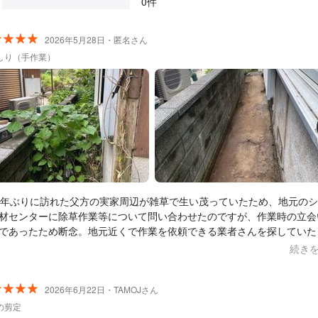
0件
2026年5月28日・匿名さん
しり（手作業）
数年ぶりに訪れた父方の実家周辺が雑草で生い茂っていたため、地元の
材センターに除草作業等について問い合わせたのですが、作業時の立会
であったため断念。地元近くで作業を依頼できる業者さんを探していた
南予管理サービス様にお願いすることができました。依頼主は父の代理
続き
住（近畿圏）でしたが、無料で現地確認・状況報告（写真付き）をして
、親身になって相談にのってくださったうえ、予算内に収まる良心的な
を提示していただきました。メッセージでの交渉も迅速かつ丁寧な対応
2026年6月22日・TAMOJさん
覚えましたが、作業完了報告書に添えられた作業前後の現場写真を確認
の剪定