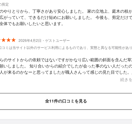
ら「今後の管理を考えるとこうした方が良い」と、切る前に都度提案し
の剪定
のもとても信頼できました。 また、来年以降のメンテナンス費用も抑え
のやりとりから、丁寧さがあり安心しました。 家の立地上、庭木の枝
いように剪定してくださるなど、先を見据えて作業していただけたのも
広がっていて、できるだけ短めにお願いしました。 今後も、剪定だけ
付けも本当に完璧で、枝葉だけでなく草や落ち葉までき
全体でもお願いしたいと思います。
ていて驚きました。 お人柄も穏やかで話しやすく、安心感のある方で
。今後もぜひ長くお願いしたいと思っています。
2026年4月2日・ゲストユーザー
口コミは当サイト以外のサービス利用によるものであり、実態と異なる可能性があ
らのサイトからの依頼ではないですがかなり広い範囲の斜面を含んだ草
願いしました。 知り合いからの紹介でしたが会った事のない人だった
人が来るのかなーと思ってましたが職人さんって感じの見た目でした。
りテキパキと草刈り機で綺麗にしてもらいました。 その後は毎年2回お
続き
います。 こちらのサイトの皆さんも安心して依頼してみてください。
足間違いなしですよ！
全11件の口コミを見る