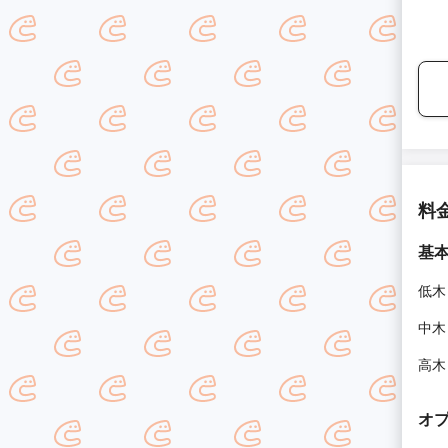
料
基
低木
中木
高木
オ