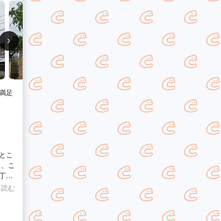
い
てく
も感
に思
満足
とこ
丁寧
を読む
で当
を見