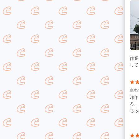
みて
（不
ださ
じま
いま
作業
して
庭木
昨年
ろ、こち
ちら
で終始安
さと
初の
点的