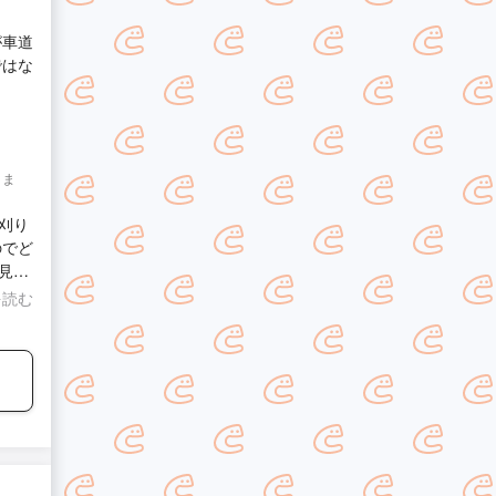
てく
が車道
嬉し
ではな
りま
刈り
のでど
見た
願い
を読む
きっと