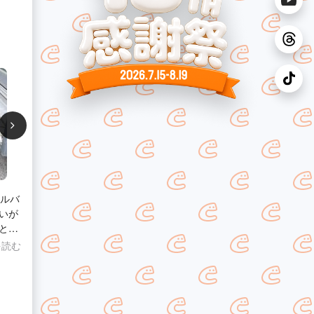
シルバ
いが
とこ
で遠
を読む
いた
見積
で好
して