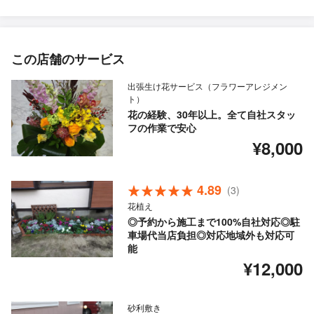
この店舗のサービス
出張生け花サービス（フラワーアレジメン
ト）
花の経験、30年以上。全て自社スタッ
フの作業で安心
¥8,000
4.89
(3)
花植え
◎予約から施工まで100%自社対応◎駐
車場代当店負担◎対応地域外も対応可
能
¥12,000
砂利敷き