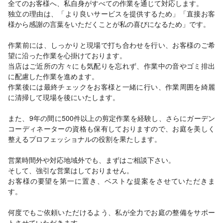
全てのお客様へ、私自身がすべての作業を通じて対応します。
独立の理由は、「より良いサービスを提供するため」「直接お客
様から感謝の言葉をいただくことが私の喜びになるため」です。
作業前には、しっかりと現場で打ち合わせを行い、お客様のご希
望に沿った作業を心掛けております。
当店はご近所の方々にも気配りを忘れず、作業中の音やゴミ排出
に配慮した作業を進めます。
作業後には最終チェックをお客様と一緒に行い、作業周囲を綺麗
に清掃して現場を後にいたします。
また、9年の間に500件以上の剪定作業を経験し、さらにガーデン
コーディネーターの資格も保有しておりますので、お庭を美しく
整えるプロフェッショナルの役割を果たします。
営業時間外や対応地域外でも、まずはご相談下さい。
そして、強引な営業はしておりません。
お客様の要望を第一に置き、ベストな提案をさせていただきま
す。
何度でもご依頼いただけるよう、私が全力でお庭の整備をサポー
トさせていただきます。