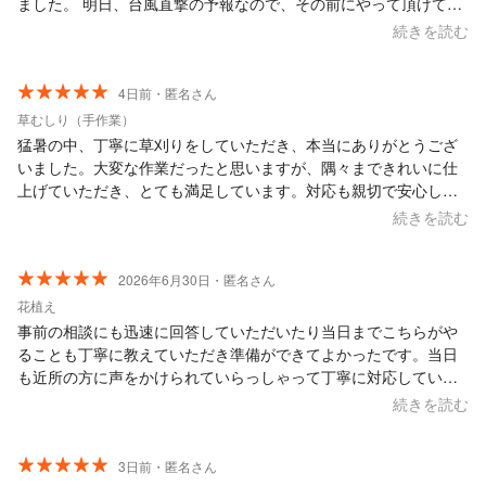
ました。 明日、台風直撃の予報なので、その前にやって頂けて大
変助かりました。 服部さんの対応が素晴らしく、笑顔でこちらを
続きを読む
不安にさせるようなことも一切なく、 何よりお仕事が早くて、あ
っという間にスッキリさせてくれました。 口コミでこちらのお店
を選ばせて頂きましたが、 本当に口コミ通り、お人柄もお仕事も
4日前・匿名さん
素晴らしい方でした。 高いところの作業も沢山あると思いますの
草むしり（手作業）
で、くれぐれもお怪我などないよう、お気をつけて、 これからも
猛暑の中、丁寧に草刈りをしていただき、本当にありがとうござ
お客様たちを笑顔にしてあげてください。 服部さんの笑顔にとて
いました。大変な作業だったと思いますが、隅々まできれいに仕
も癒されて素敵な1日になりました。 また是非、宜しくお願い致
上げていただき、とても満足しています。対応も親切で安心して
します。 本当にありがとうございました。
お任せできました。 また機会があればぜひお願いしたいです。
続きを読む
2026年6月30日・匿名さん
花植え
事前の相談にも迅速に回答していただいたり当日までこちらがや
ることも丁寧に教えていただき準備ができてよかったです。当日
も近所の方に声をかけられていらっしゃって丁寧に対応していた
だきましたし、そのことについてもご相談していただきアドバイ
続きを読む
スいただきました。 自分でできること今後のことも細かく教えて
いただきましたが、ぜひまたお願いしたいと思います。
3日前・匿名さん