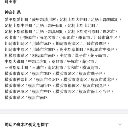
町田市
神奈川県
愛甲郡愛川町
愛甲郡清川村
足柄上郡大井町
足柄上郡開成町
足柄上郡中井町
足柄上郡松田町
足柄上郡山北町
足柄下郡箱根町
足柄下郡真鶴町
足柄下郡湯河原町
厚木市
綾瀬市
伊勢原市
海老名市
小田原市
鎌倉市
川崎市麻生区
川崎市川崎区
川崎市幸区
川崎市高津区
川崎市多摩区
川崎市中原区
川崎市宮前区
高座郡寒川町
相模原市中央区
相模原市緑区
相模原市南区
座間市
逗子市
茅ヶ崎市
中郡大磯町
中郡二宮町
秦野市
平塚市
藤沢市
三浦郡葉山町
三浦市
南足柄市
大和市
横須賀市
横浜市青葉区
横浜市旭区
横浜市泉区
横浜市磯子区
横浜市神奈川区
横浜市金沢区
横浜市港南区
横浜市港北区
横浜市栄区
横浜市瀬谷区
横浜市都筑区
横浜市鶴見区
横浜市戸塚区
横浜市中区
横浜市西区
横浜市保土ケ谷区
横浜市緑区
横浜市南区
周辺の庭木の剪定を探す