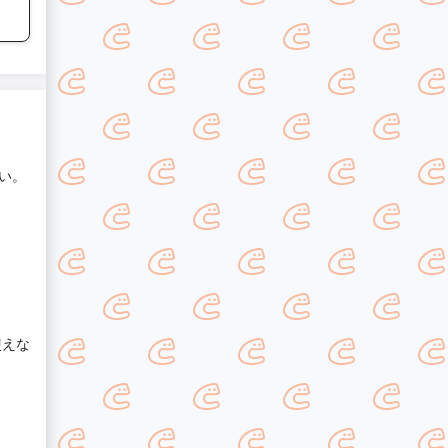
い。
使えな