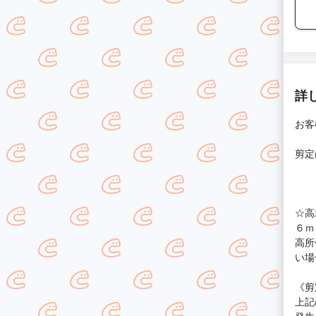
詳
お客
剪定
☆高
６ｍ
高所
い場
《剪
上記