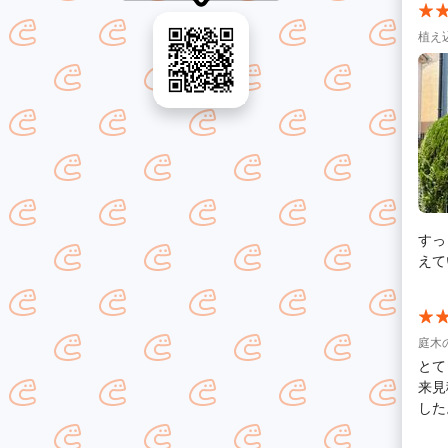
植え
すっ
えて
庭木
とて
来見
した
た。