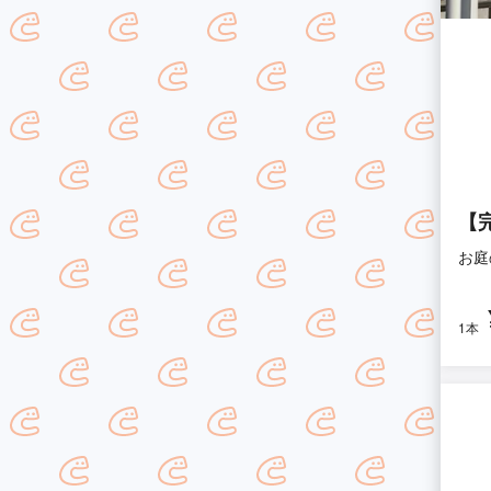
【
お庭
1本