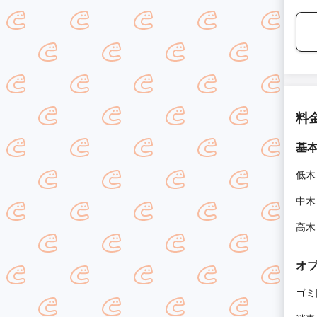
料
基
低木
中木
高木
オ
ゴミ