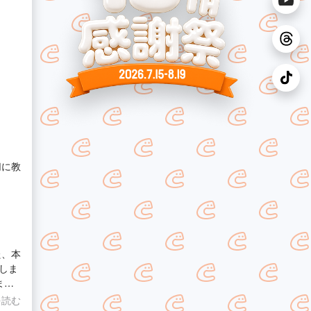
切に教
た、本
しま
まし
を読む