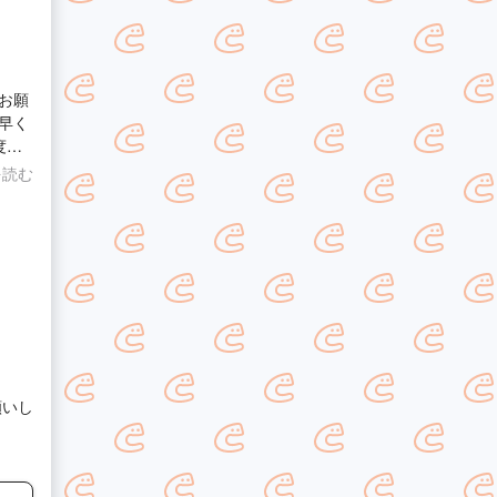
お願
早く
度は
を読む
願いし