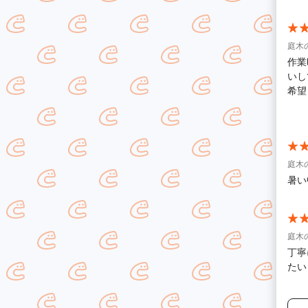
庭木
作業
いし
希望
あり
庭木
暑い
庭木
丁寧
たい