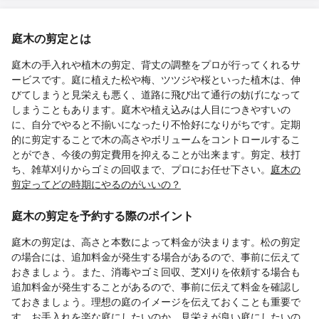
庭木の剪定とは
庭木の手入れや植木の剪定、背丈の調整をプロが行ってくれるサ
ービスです。庭に植えた松や梅、ツツジや桜といった植木は、伸
びてしまうと見栄えも悪く、道路に飛び出て通行の妨げになって
しまうこともあります。庭木や植え込みは人目につきやすいの
に、自分でやると不揃いになったり不恰好になりがちです。定期
的に剪定することで木の高さやボリュームをコントロールするこ
とができ、今後の剪定費用を抑えることが出来ます。剪定、枝打
ち、雑草刈りからゴミの回収まで、プロにお任せ下さい。
庭木の
剪定ってどの時期にやるのがいいの？
庭木の剪定を予約する際のポイント
庭木の剪定は、高さと本数によって料金が決まります。松の剪定
の場合には、追加料金が発生する場合があるので、事前に伝えて
おきましょう。また、消毒やゴミ回収、芝刈りを依頼する場合も
追加料金が発生することがあるので、事前に伝えて料金を確認し
ておきましょう。理想の庭のイメージを伝えておくことも重要で
す。お手入れを楽な庭にしたいのか、見栄えが良い庭にしたいの