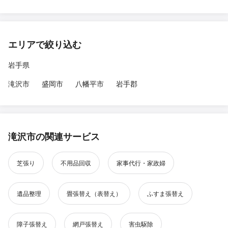
エリアで絞り込む
岩手県
滝沢市
盛岡市
八幡平市
岩手郡
滝沢市の関連サービス
芝張り
不用品回収
家事代行・家政婦
遺品整理
畳張替え（表替え）
ふすま張替え
障子張替え
網戸張替え
害虫駆除