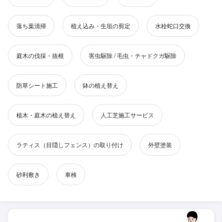
落ち葉清掃
植え込み・生垣の剪定
水栓蛇口交換
庭木の伐採・抜根
害虫駆除 / 毛虫・チャドクガ駆除
防草シート施工
鉢の植え替え
植木・庭木の植え替え
人工芝施工サービス
ラティス（目隠しフェンス）の取り付け
外壁塗装
砂利敷き
車検