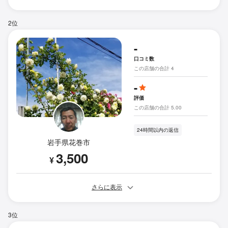
2位
-
口コミ数
この店舗の合計 4
-
評価
この店舗の合計 5.00
24時間以内の返信
岩手県花巻市
3,500
¥
さらに表示
3位