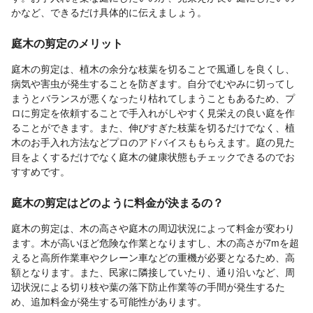
かなど、できるだけ具体的に伝えましょう。
庭木の剪定のメリット
庭木の剪定は、植木の余分な枝葉を切ることで風通しを良くし、
病気や害虫が発生することを防ぎます。自分でむやみに切ってし
まうとバランスが悪くなったり枯れてしまうこともあるため、プ
ロに剪定を依頼することで手入れがしやすく見栄えの良い庭を作
ることができます。また、伸びすぎた枝葉を切るだけでなく、植
木のお手入れ方法などプロのアドバイスももらえます。庭の見た
目をよくするだけでなく庭木の健康状態もチェックできるのでお
すすめです。
庭木の剪定はどのように料金が決まるの？
庭木の剪定は、木の高さや庭木の周辺状況によって料金が変わり
ます。木が高いほど危険な作業となりますし、木の高さが7mを超
えると高所作業車やクレーン車などの重機が必要となるため、高
額となります。また、民家に隣接していたり、通り沿いなど、周
辺状況による切り枝や葉の落下防止作業等の手間が発生するた
め、追加料金が発生する可能性があります。