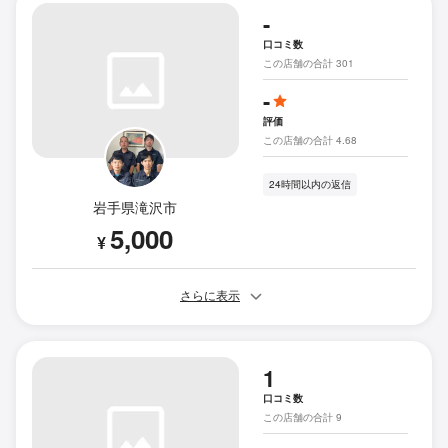
-
口コミ数
この店舗の合計 301
-
評価
この店舗の合計 4.68
24時間以内の返信
岩手県滝沢市
5,000
¥
さらに表示
1
口コミ数
この店舗の合計 9