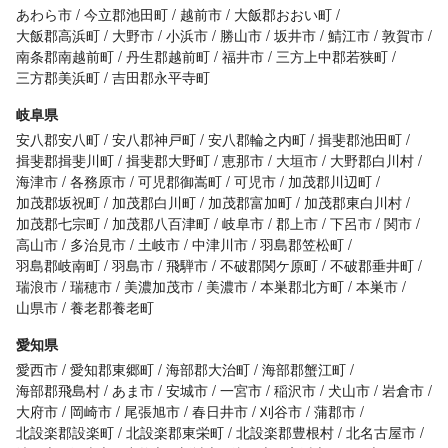
あわら市
今立郡池田町
越前市
大飯郡おおい町
大飯郡高浜町
大野市
小浜市
勝山市
坂井市
鯖江市
敦賀市
南条郡南越前町
丹生郡越前町
福井市
三方上中郡若狭町
三方郡美浜町
吉田郡永平寺町
岐阜県
安八郡安八町
安八郡神戸町
安八郡輪之内町
揖斐郡池田町
揖斐郡揖斐川町
揖斐郡大野町
恵那市
大垣市
大野郡白川村
海津市
各務原市
可児郡御嵩町
可児市
加茂郡川辺町
加茂郡坂祝町
加茂郡白川町
加茂郡富加町
加茂郡東白川村
加茂郡七宗町
加茂郡八百津町
岐阜市
郡上市
下呂市
関市
高山市
多治見市
土岐市
中津川市
羽島郡笠松町
羽島郡岐南町
羽島市
飛騨市
不破郡関ケ原町
不破郡垂井町
瑞浪市
瑞穂市
美濃加茂市
美濃市
本巣郡北方町
本巣市
山県市
養老郡養老町
愛知県
愛西市
愛知郡東郷町
海部郡大治町
海部郡蟹江町
海部郡飛島村
あま市
安城市
一宮市
稲沢市
犬山市
岩倉市
大府市
岡崎市
尾張旭市
春日井市
刈谷市
蒲郡市
北設楽郡設楽町
北設楽郡東栄町
北設楽郡豊根村
北名古屋市