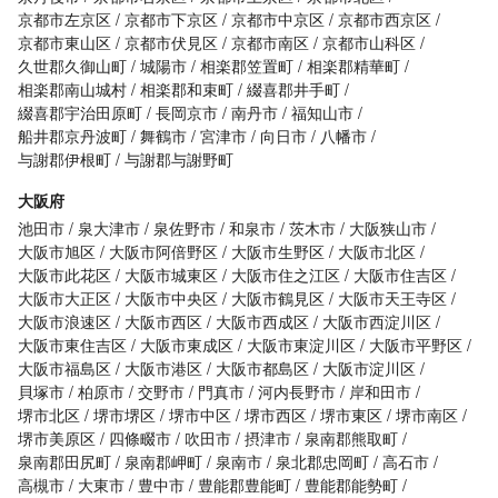
京都市左京区
京都市下京区
京都市中京区
京都市西京区
京都市東山区
京都市伏見区
京都市南区
京都市山科区
久世郡久御山町
城陽市
相楽郡笠置町
相楽郡精華町
相楽郡南山城村
相楽郡和束町
綴喜郡井手町
綴喜郡宇治田原町
長岡京市
南丹市
福知山市
船井郡京丹波町
舞鶴市
宮津市
向日市
八幡市
与謝郡伊根町
与謝郡与謝野町
大阪府
池田市
泉大津市
泉佐野市
和泉市
茨木市
大阪狭山市
大阪市旭区
大阪市阿倍野区
大阪市生野区
大阪市北区
大阪市此花区
大阪市城東区
大阪市住之江区
大阪市住吉区
大阪市大正区
大阪市中央区
大阪市鶴見区
大阪市天王寺区
大阪市浪速区
大阪市西区
大阪市西成区
大阪市西淀川区
大阪市東住吉区
大阪市東成区
大阪市東淀川区
大阪市平野区
大阪市福島区
大阪市港区
大阪市都島区
大阪市淀川区
貝塚市
柏原市
交野市
門真市
河内長野市
岸和田市
堺市北区
堺市堺区
堺市中区
堺市西区
堺市東区
堺市南区
堺市美原区
四條畷市
吹田市
摂津市
泉南郡熊取町
泉南郡田尻町
泉南郡岬町
泉南市
泉北郡忠岡町
高石市
高槻市
大東市
豊中市
豊能郡豊能町
豊能郡能勢町