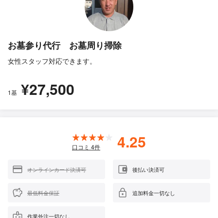
お墓参り代行 お墓周り掃除
女性スタッフ対応できます。
¥27,500
1基
4.25
口コミ
4
件
オンラインカード決済可
後払い決済可
最低料金保証
追加料金一切なし
作業外注一切なし