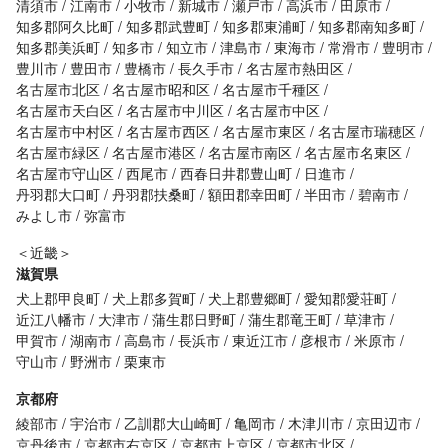
清須市
江南市
小牧市
新城市
瀬戸市
高浜市
田原市
知多郡阿久比町
知多郡武豊町
知多郡東浦町
知多郡南知多町
知多郡美浜町
知多市
知立市
津島市
東海市
常滑市
豊明市
豊川市
豊田市
豊橋市
長久手市
名古屋市熱田区
名古屋市北区
名古屋市昭和区
名古屋市千種区
名古屋市天白区
名古屋市中川区
名古屋市中区
名古屋市中村区
名古屋市西区
名古屋市東区
名古屋市瑞穂区
名古屋市緑区
名古屋市港区
名古屋市南区
名古屋市名東区
名古屋市守山区
西尾市
西春日井郡豊山町
日進市
丹羽郡大口町
丹羽郡扶桑町
額田郡幸田町
半田市
碧南市
みよし市
弥富市
＜近畿＞
滋賀県
犬上郡甲良町
犬上郡多賀町
犬上郡豊郷町
愛知郡愛荘町
近江八幡市
大津市
蒲生郡日野町
蒲生郡竜王町
草津市
甲賀市
湖南市
高島市
長浜市
東近江市
彦根市
米原市
守山市
野洲市
栗東市
京都府
綾部市
宇治市
乙訓郡大山崎町
亀岡市
木津川市
京田辺市
京丹後市
京都市右京区
京都市上京区
京都市北区