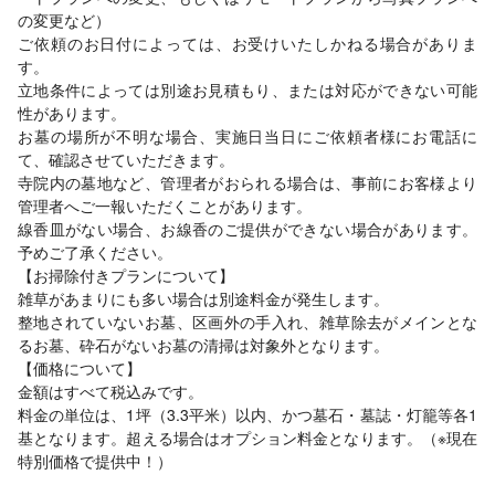
の変更など）
ご依頼のお日付によっては、お受けいたしかねる場合がありま
す。
立地条件によっては別途お見積もり、または対応ができない可能
性があります。
お墓の場所が不明な場合、実施日当日にご依頼者様にお電話に
て、確認させていただきます。
寺院内の墓地など、管理者がおられる場合は、事前にお客様より
管理者へご一報いただくことがあります。
線香皿がない場合、お線香のご提供ができない場合があります。
予めご了承ください。
【お掃除付きプランについて】
雑草があまりにも多い場合は別途料金が発生します。
整地されていないお墓、区画外の手入れ、雑草除去がメインとな
るお墓、砕石がないお墓の清掃は対象外となります。
【価格について】
金額はすべて税込みです。
料金の単位は、1坪（3.3平米）以内、かつ墓石・墓誌・灯籠等各1
基となります。超える場合はオプション料金となります。（※現在
特別価格で提供中！）