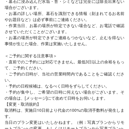
・墓石に浸み込んだ水垢・苔・シミなどは完全には除去出来ない
場合がございます。
・お墓の詳しい場所、墓石を識別できる情報（刻まれてるお名前
やお題目など）は必ず事前にご連絡ください。
・作業当日、お墓の場所が特定できない場合など、お電話で確認
させていただくことがございます。
・お墓の場所が特定できずご連絡もつかないなど、止むを得ない
事情が生じた場合、作業は実施いたしません。
＜ご予約に関する注意事項＞
・直前でのご予約には対応できません。最低3日以上の余裕をもっ
て、ご予約ください。
・ご予約の日時が、当社の営業時間内であることをご確認くださ
い。
・予約の日程候補は、なるべく日時をずらしてください。
・予約が集中し、ご希望の日時に伺えない場合がございます。そ
の場合は、[メッセージ]にて改めて日時をお伺いします。
【変更・取消規約】
取消料は、実施日10日前より代金の100%の取消手数料が発生しま
す。
当日のプラン変更はいたしかねます。（例：写真プランからリモ
ートプランへの変更、もしくはリモートプランから写真プランへ