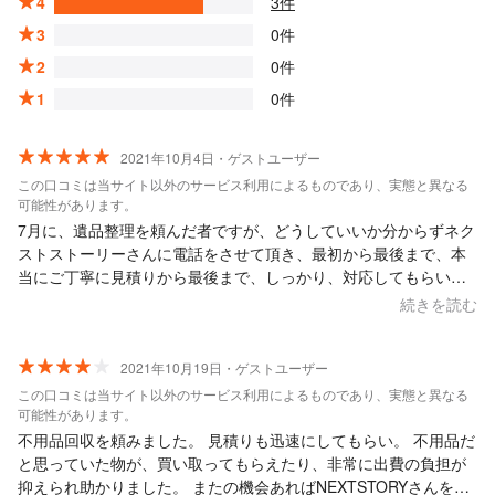
4
3件
3
0件
2
0件
1
0件
2021年10月4日・ゲストユーザー
この口コミは当サイト以外のサービス利用によるものであり、実態と異なる
可能性があります。
7月に、遺品整理を頼んだ者ですが、どうしていいか分からずネク
ストストーリーさんに電話をさせて頂き、最初から最後まで、本
当にご丁寧に見積りから最後まで、しっかり、対応してもらい、
こちらのﾜｶﾞﾏﾏな意見を聞いてもらい、大変たすかりました。 作
続きを読む
業費用も大変考えて頂き助かりました。 遺品整理でなくても、次
回もし家財撤去や身の回りの掃除とかがあれば依頼させてもらい
たいと思います。 ありがとうございました。
2021年10月19日・ゲストユーザー
この口コミは当サイト以外のサービス利用によるものであり、実態と異なる
可能性があります。
不用品回収を頼みました。 見積りも迅速にしてもらい。 不用品だ
と思っていた物が、買い取ってもらえたり、非常に出費の負担が
抑えられ助かりました。 またの機会あればNEXTSTORYさんを使