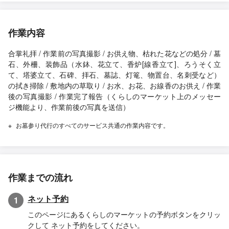
作業内容
合掌礼拝 / 作業前の写真撮影 / お供え物、枯れた花などの処分 / 墓
石、外柵、装飾品（水鉢、花立て、香炉[線香立て]、ろうそく立
て、塔婆立て、石碑、拝石、墓誌、灯篭、物置台、名刺受など）
の拭き掃除 / 敷地内の草取り / お水、お花、お線香のお供え / 作業
後の写真撮影 / 作業完了報告（くらしのマーケット上のメッセー
ジ機能より、作業前後の写真を送信）
お墓参り代行のすべてのサービス共通の作業内容です。
作業までの流れ
ネット予約
1
このページにあるくらしのマーケットの予約ボタンをクリッ
クして ネット予約をしてください。