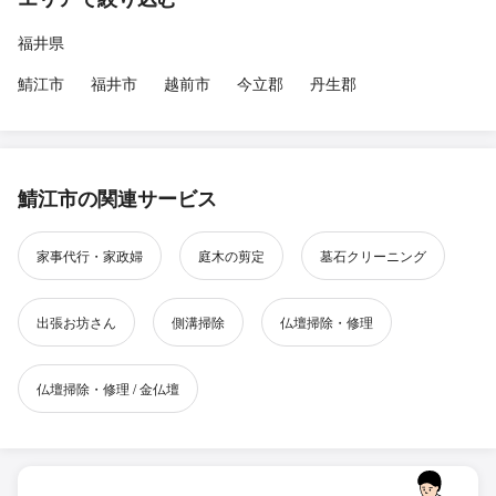
福井県
鯖江市
福井市
越前市
今立郡
丹生郡
鯖江市の関連サービス
家事代行・家政婦
庭木の剪定
墓石クリーニング
出張お坊さん
側溝掃除
仏壇掃除・修理
仏壇掃除・修理 / 金仏壇