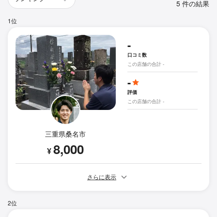
5 件の結果
1位
-
口コミ数
この店舗の合計 -
-
評価
この店舗の合計 -
三重県桑名市
8,000
¥
さらに表示
2位