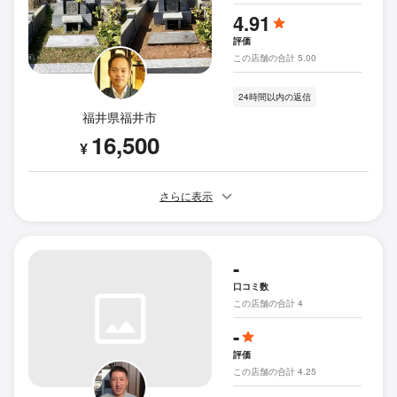
4.91
評価
この店舗の合計 5.00
24時間以内の返信
福井県福井市
16,500
¥
さらに表示
-
口コミ数
この店舗の合計 4
-
評価
この店舗の合計 4.25