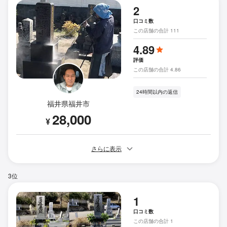
2
口コミ数
この店舗の合計 111
4.89
評価
この店舗の合計 4.86
24時間以内の返信
福井県福井市
28,000
¥
さらに表示
3位
1
口コミ数
この店舗の合計 1