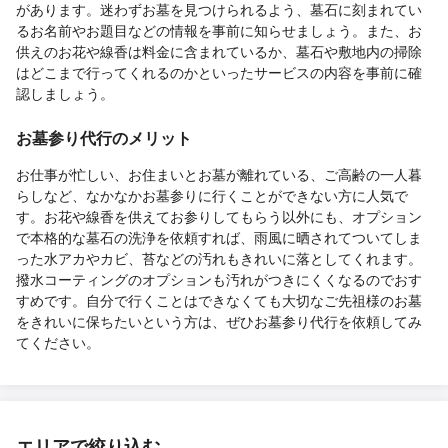
があります。迷わずお墓を見つけられるよう、墓石に刻まれてい
るお名前やお題目などの情報を事前に知らせましょう。また、お
供えのお花や線香は料金に含まれているか、墓石や敷地内の掃除
はどこまで行ってくれるのかといったサービスの内容を事前に確
認しましょう。
お墓参り代行のメリット
お仕事が忙しい、お住まいとお墓が離れている、ご高齢の一人暮
らしなど、なかなかお墓参りに行くことができない方に人気で
す。お花や線香を供えてお参りしてもらう以外にも、オプション
で本格的な墓石の洗浄を依頼すれば、雨風に晒されてついてしま
った水アカやカビ、苔などの汚れもきれいに落としてくれます。
撥水コーティングのオプションも汚れがつきにくくなるのでおす
すめです。自分で行くことはできなくても大切なご先祖様のお墓
をきれいに保ちたいという方は、ぜひお墓参り代行を依頼してみ
てください。
エリアで絞り込む