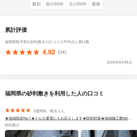
最初
前の50件
次の50件
最後
累計評価
福岡県鞍手郡の砂利敷きの口コミの平均点と累計数
4.92
(34)
2026年8月時点
福岡県の砂利敷きを利用した人の口コミ
2週間前・匿名さん
★地域指名No.1★どんな要望にもお応えします★防犯対策★地域施工数No.1★
砂利敷き