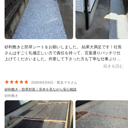
砂利敷きと防草シートをお願いしました。 結果大満足です！社長
さんはすごく礼儀正しい方で責任を持って、言葉通りバッチリ仕
上げてくださいました。作業して下さった方も丁寧な仕事ぶりで
した。 よそにも見積もりしましたが、こんなに安くて完璧にやっ
続きを読む
てくださるところはないと思います。そわかさんにしてよかった
です。ありがとうございました。
2026年6月6日・匿名マサさん
砂利敷き・防草対策｜見本を見ながら安心相談
砂利敷き