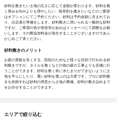
砂利を敷きたい土地の広さに応じて金額が変わります。砂利を敷
く厚みを5cmよりも増やしたい、除草剤を撒きたいなどのご要望
はオプションにてご予約ください。砂利は予約金額に含まれてお
り、出店者が準備をします。砂利敷きに用いられる一般的な砂利
ですが、ご希望の色や形状等があればメッセージにて調整をお願
いします。その際追加料金が発生することがございますのであら
かじめご了承ください。
砂利敷きのメリット
お庭の景観を良くする、防犯のためなど様々な目的で行われる砂
利敷きですが、タイルを敷くなどの他の庭の工事よりも安価に行
うことができます。砂利を敷く前に水たまりができないように土
地を平らにしたり、重い砂利を運ぶのは大変です。プロに砂利敷
きを依頼すれば砂利の用意から土地の整備、砂利の敷き詰めまで
をお任せすることができます。
エリアで絞り込む