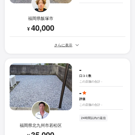
福岡県飯塚市
40,000
¥
さらに表示
-
口コミ数
この店舗の合計 -
-
評価
この店舗の合計 -
24時間以内の返信
福岡県北九州市若松区
35,000