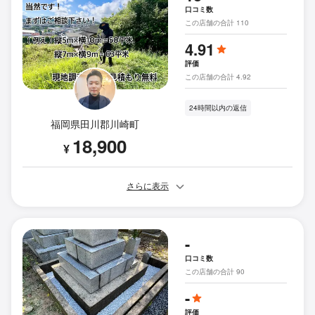
口コミ数
この店舗の合計 110
4.91
評価
この店舗の合計 4.92
24時間以内の返信
福岡県田川郡川崎町
18,900
¥
さらに表示
-
口コミ数
この店舗の合計 90
-
評価