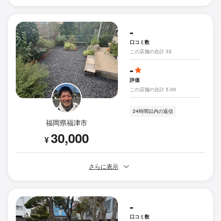
-
口コミ数
この店舗の合計 33
-
評価
この店舗の合計 5.00
24時間以内の返信
福岡県福津市
30,000
¥
さらに表示
-
口コミ数