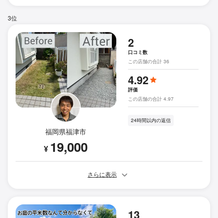
3位
2
口コミ数
この店舗の合計 36
4.92
評価
この店舗の合計 4.97
24時間以内の返信
福岡県福津市
19,000
¥
さらに表示
13