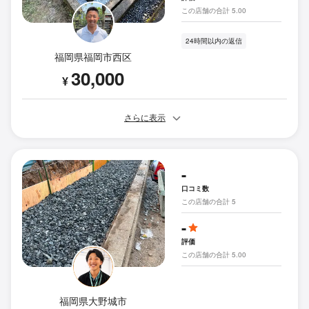
この店舗の合計 5.00
24時間以内の返信
福岡県福岡市西区
30,000
¥
さらに表示
-
口コミ数
この店舗の合計 5
-
評価
この店舗の合計 5.00
福岡県大野城市