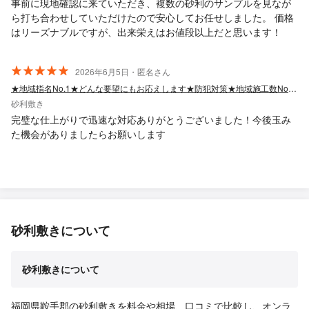
事前に現地確認に来ていただき、複数の砂利のサンプルを見なが
ら打ち合わせしていただけたので安心してお任せしました。 価格
はリーズナブルですが、出来栄えはお値段以上だと思います！
2026年6月5日・匿名さん
★地域指名No.1★どんな要望にもお応えします★防犯対策★地域施工数No.1★
砂利敷き
完璧な仕上がりで迅速な対応ありがとうございました！今後玉み
た機会がありましたらお願いします
砂利敷きについて
砂利敷きについて
福岡県鞍手郡の砂利敷きを料金や相場、口コミで比較し、オンラ