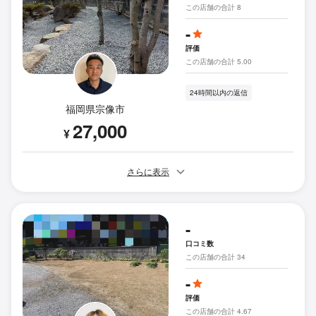
この店舗の合計 8
-
評価
この店舗の合計 5.00
24時間以内の返信
福岡県宗像市
27,000
¥
さらに表示
-
口コミ数
この店舗の合計 34
-
評価
この店舗の合計 4.67