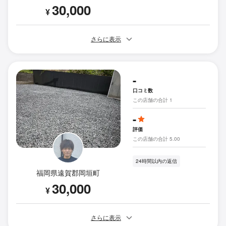
30,000
¥
さらに表示
-
口コミ数
この店舗の合計 1
-
評価
この店舗の合計 5.00
24時間以内の返信
福岡県遠賀郡岡垣町
30,000
¥
さらに表示