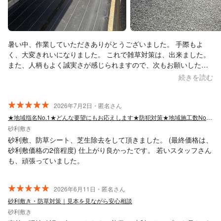
暑い中、作業していただきありがとうございました。 手際もよ
く、大変きれいになりました。 これで雑草対策は、出来ました。
また、人柄もよく誠実さが感じられますので、次もお願いしたい
です。
続きを読む
2026年7月2日・匿名さん
★地域指名No.1★どんな要望にもお応えします★防犯対策★地域施工数No.1★
砂利敷き
砂利敷、防草シート、芝生除去をして頂きました。 (最終価格は、
砂利敷価格の2倍程度) 仕上がり良かったです。 若いスタッフさん
も、頑張っていました。
2026年6月11日・匿名さん
砂利敷き・防草対策｜見本を見ながら安心相談
砂利敷き