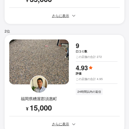
¥
さらに表示
2位
9
口コミ数
この店舗の合計 272
4.93
評価
この店舗の合計 4.95
24時間以内の返信
福岡県糟屋郡須惠町
15,000
¥
さらに表示