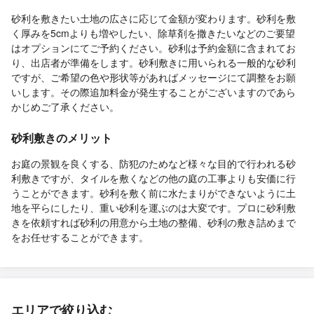
砂利を敷きたい土地の広さに応じて金額が変わります。砂利を敷
く厚みを5cmよりも増やしたい、除草剤を撒きたいなどのご要望
はオプションにてご予約ください。砂利は予約金額に含まれてお
り、出店者が準備をします。砂利敷きに用いられる一般的な砂利
ですが、ご希望の色や形状等があればメッセージにて調整をお願
いします。その際追加料金が発生することがございますのであら
かじめご了承ください。
砂利敷きのメリット
お庭の景観を良くする、防犯のためなど様々な目的で行われる砂
利敷きですが、タイルを敷くなどの他の庭の工事よりも安価に行
うことができます。砂利を敷く前に水たまりができないように土
地を平らにしたり、重い砂利を運ぶのは大変です。プロに砂利敷
きを依頼すれば砂利の用意から土地の整備、砂利の敷き詰めまで
をお任せすることができます。
エリアで絞り込む