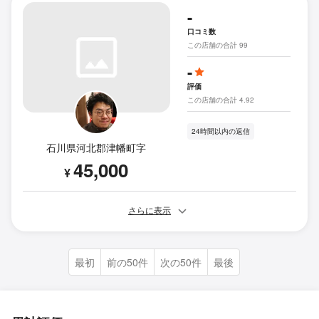
-
口コミ数
この店舗の合計 99
-
評価
この店舗の合計 4.92
24時間以内の返信
石川県河北郡津幡町字
45,000
¥
さらに表示
最初
前の50件
次の50件
最後