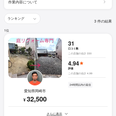
作業内容について
3 件の結果
1位
31
口コミ数
この店舗の合計 330
4.94
評価
この店舗の合計 4.99
24時間以内の返信
愛知県岡崎市
32,500
¥
さらに表示