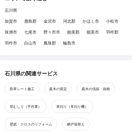
石川県
加賀市
鹿島郡
金沢市
河北郡
かほく市
小松市
珠洲市
七尾市
野々市市
能美郡
能美市
羽咋郡
羽咋市
白山市
鳳珠郡
輪島市
石川県の関連サービス
防草シート施工
庭木の剪定
庭木の伐採・抜根
草むしり（手作業）
草刈り（草刈り機）
壁紙・クロスのリフォーム
網戸張替え