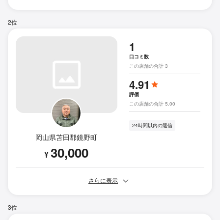
2位
1
口コミ数
この店舗の合計 3
4.91
評価
この店舗の合計 5.00
24時間以内の返信
岡山県苫田郡鏡野町
30,000
¥
さらに表示
3位