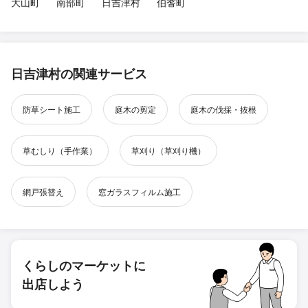
大山町
南部町
日吉津村
伯耆町
日吉津村の関連サービス
防草シート施工
庭木の剪定
庭木の伐採・抜根
草むしり（手作業）
草刈り（草刈り機）
網戸張替え
窓ガラスフィルム施工
くらしのマーケットに
出店しよう