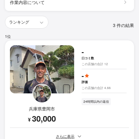
作業内容について
3 件の結果
1位
-
口コミ数
この店舗の合計 12
-
評価
この店舗の合計 4.66
24時間以内の返信
兵庫県豊岡市
30,000
¥
さらに表示