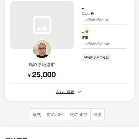
-
口コミ数
この店舗の合計 12
-
評価
この店舗の合計 4.91
24時間以内の返信
鳥取県境港市
25,000
¥
さらに表示
最初
前の50件
次の50件
最後