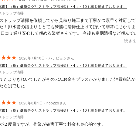
本市】（株）健康舎グリストラップ清掃3ｔ・4ｔ・10ｔ車を揃えております。
ストラップ清掃
ストラップ清掃を依頼してから見積り施工まで丁寧かつ素早く対応して
た！排水管の詰まりもとても綺麗に清掃仕上げて頂いて非常に助かりま
 口コミ通り安心して頼める業者さんです。 今後も定期清掃など頼んで
と思います！
続き
2020年7月10日・ハナピョンさん
本市】（株）健康舎グリストラップ清掃3ｔ・4ｔ・10ｔ車を揃えております。
ストラップ清掃
てたよりきれいでしたがそのぶんお金もプラスかかりました消費税込か
たら別でした
2020年8月1日・nob223さん
本市】（株）健康舎グリストラップ清掃3ｔ・4ｔ・10ｔ車を揃えております。
ストラップ清掃
が２度目ですが、作業が確実丁寧で料金も良心的です。