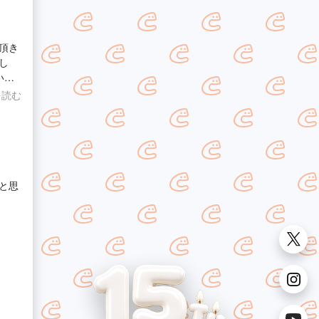
頂き
し
いけ
を読む
と思