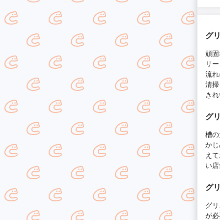
グ
頑固
リー
流れ
清掃
きれ
グ
槽の
かじ
えて
い店
グ
グリ
が必