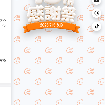
アウ
、今
対応