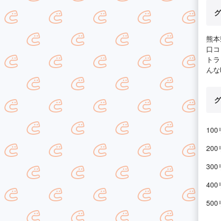
グ
熊本
口コ
トラ
んな
グ
10
20
30
40
50