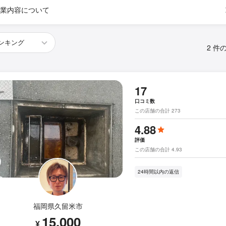
業内容について
2 件
17
口コミ数
この店舗の合計 273
4.88
評価
この店舗の合計 4.93
24時間以内の返信
福岡県久留米市
15,000
¥