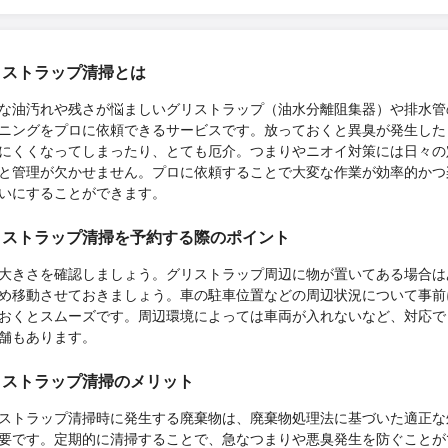
リストラップ清掃とは
な油汚れや残さが悩ましいグリストラップ（油水分離阻集器）や排水管
ニングをプロに依頼できるサービスです。放っておくと異臭が発生した
にくくなってしまったり、とても厄介。つまりやニオイ対策には日々の
と管理が欠かせません。プロに依頼することで大変な作業が効率的かつ
いにすることができます。
リストラップ清掃を予約する際のポイント
大きさを確認しましょう。グリストラップ周辺に物が置いてある場合は
め移動させておきましょう。車の駐車位置などの周辺状況について事前
おくとスムーズです。周辺環境によっては車両が入れないなど、対応で
舗もあります。
リストラップ清掃のメリット
ストラップ清掃時に発生する廃棄物は、廃棄物処理法に基づいた適正な
要です。定期的に清掃することで、急なつまりや悪臭発生を防ぐことが