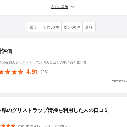
さらに表示
最初
前の50件
次の50件
最後
計評価
県阿蘇郡のグリストラップ清掃の口コミの平均点と累計数
4.91
(26)
2026年
本県のグリストラップ清掃を利用した人の口コミ
2024年12月12日・佐々木誠市さん