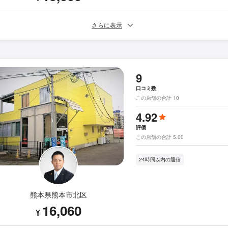
さらに表示
9
口コミ数
この店舗の合計 10
4.92
評価
この店舗の合計 5.00
24時間以内の返信
熊本県熊本市北区
16,060
¥