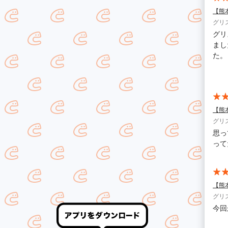
【熊
グリ
グリ
まし
た。
たら
【熊
グリ
思っ
って
【熊
グリ
今回