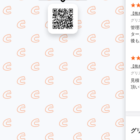
【熊
グリ
管理
ター
後も
【熊
グリ
見積
頂い
グ