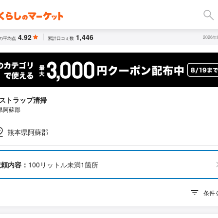
4.92
1,446
2026
の平均点
累計口コミ数
ストラップ清掃
県阿蘇郡
熊本県阿蘇郡
依頼内容：
100リットル未満1箇所
条件