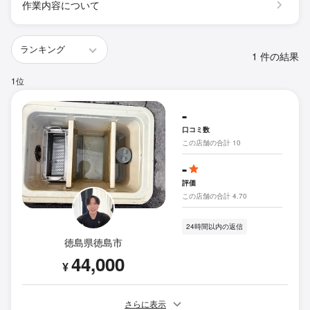
作業内容について
1 件の結果
1位
-
口コミ数
この店舗の合計 10
-
評価
この店舗の合計 4.70
24時間以内の返信
徳島県徳島市
44,000
¥
さらに表示