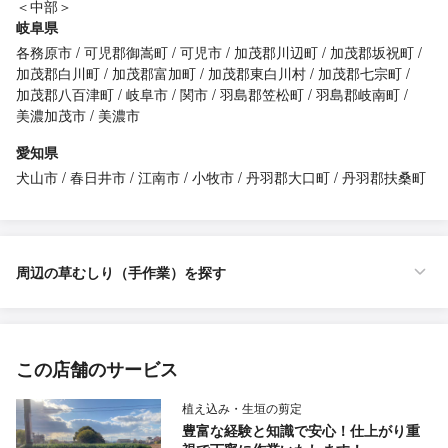
＜中部＞
岐阜県
各務原市
可児郡御嵩町
可児市
加茂郡川辺町
加茂郡坂祝町
加茂郡白川町
加茂郡富加町
加茂郡東白川村
加茂郡七宗町
加茂郡八百津町
岐阜市
関市
羽島郡笠松町
羽島郡岐南町
美濃加茂市
美濃市
愛知県
犬山市
春日井市
江南市
小牧市
丹羽郡大口町
丹羽郡扶桑町
周辺の草むしり（手作業）を探す
この店舗のサービス
植え込み・生垣の剪定
豊富な経験と知識で安心！仕上がり重