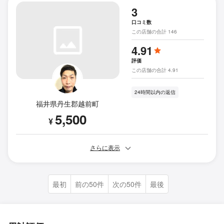
3
口コミ数
この店舗の合計 146
4.91
評価
この店舗の合計 4.91
24時間以内の返信
福井県丹生郡越前町
5,500
¥
さらに表示
最初
前の50件
次の50件
最後