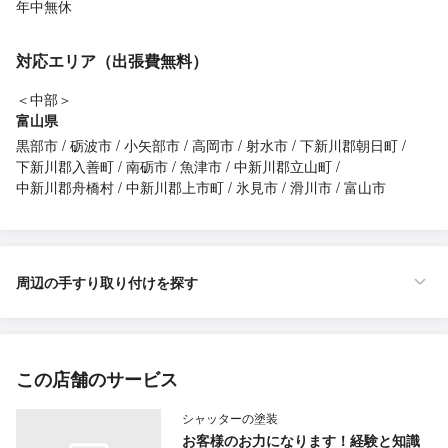
年中無休
対応エリア（出張費無料）
＜中部＞
富山県
黒部市
砺波市
小矢部市
高岡市
射水市
下新川郡朝日町
下新川郡入善町
南砺市
魚津市
中新川郡立山町
中新川郡舟橋村
中新川郡上市町
氷見市
滑川市
富山市
周辺の手すり取り付けを探す
この店舗のサービス
シャッターの塗装
お客様のお力になります！経験と知識