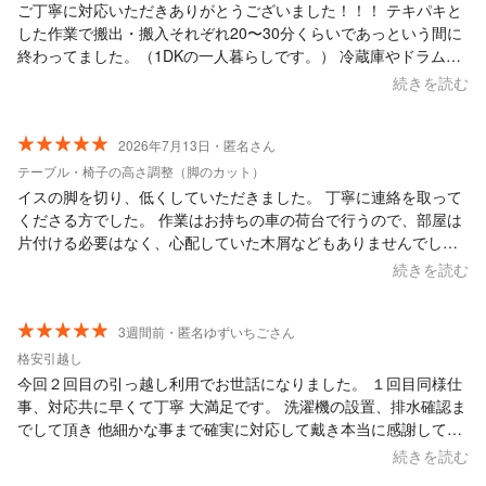
ご丁寧に対応いただきありがとうございました！！！ テキパキと
した作業で搬出・搬入それぞれ20〜30分くらいであっという間に
終わってました。（1DKの一人暮らしです。） 冷蔵庫やドラム式
洗濯機、40型テレビ、幅120cmの昇降デスクなどの大型家電もし
続きを読む
っかりと養生いただき、床も傷がつかないように色々と敷いて運
んでくださいました！ 洗濯機の取付・試運転や、既存家具のネジ
が緩んでるところの締め付けも行ってくださり、値段以上の満足
2026年7月13日・匿名さん
度があります！！！ 何かと引越しを行なっているため、また機会
テーブル・椅子の高さ調整（脚のカット）
があればお願いしたいと思います。本当にありがとうございまし
イスの脚を切り、低くしていただきました。 丁寧に連絡を取って
た！！
くださる方でした。 作業はお持ちの車の荷台で行うので、部屋は
片付ける必要はなく、心配していた木屑などもありませんでし
た。 低いイスは座りやすいです。思い切って頼んでよかったで
続きを読む
す！
3週間前・匿名ゆずいちごさん
格安引越し
今回２回目の引っ越し利用でお世話になりました。 １回目同様仕
事、対応共に早くて丁寧 大満足です。 洗濯機の設置、排水確認ま
でして頂き 他細かな事まで確実に対応して戴き本当に感謝してま
す。
続きを読む