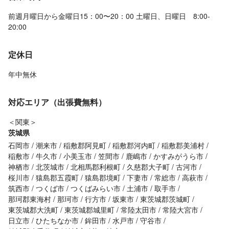
前週月曜日から金曜日15：00〜20：00 土曜日、日曜日 8:00-
20:00
定休日
年中無休
対応エリア（出張費無料）
＜関東＞
茨城県
石岡市
潮来市
稲敷郡阿見町
稲敷郡河内町
稲敷郡美浦村
稲敷市
牛久市
小美玉市
笠間市
鹿嶋市
かすみがうら市
神栖市
北茨城市
北相馬郡利根町
久慈郡大子町
古河市
桜川市
猿島郡五霞町
猿島郡境町
下妻市
常総市
高萩市
筑西市
つくば市
つくばみらい市
土浦市
取手市
那珂郡東海村
那珂市
行方市
坂東市
東茨城郡茨城町
東茨城郡大洗町
東茨城郡城里町
常陸太田市
常陸大宮市
日立市
ひたちなか市
鉾田市
水戸市
守谷市