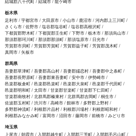
結城郡八千代町
結城市
龍ケ崎市
栃木県
足利市
宇都宮市
大田原市
小山市
鹿沼市
河内郡上三川町
さくら市
佐野市
塩谷郡塩谷町
塩谷郡高根沢町
下都賀郡野木町
下都賀郡壬生町
下野市
栃木市
那須烏山市
那須郡那珂川町
那須郡那須町
那須塩原市
日光市
芳賀郡市貝町
芳賀郡芳賀町
芳賀郡益子町
芳賀郡茂木町
真岡市
矢板市
群馬県
吾妻郡草津町
吾妻郡高山村
吾妻郡嬬恋村
吾妻郡中之条町
吾妻郡長野原町
吾妻郡東吾妻町
安中市
伊勢崎市
邑楽郡板倉町
邑楽郡邑楽町
邑楽郡大泉町
邑楽郡千代田町
邑楽郡明和町
太田市
甘楽郡甘楽町
甘楽郡下仁田町
甘楽郡南牧村
北群馬郡榛東村
北群馬郡吉岡町
桐生市
佐波郡玉村町
渋川市
高崎市
館林市
多野郡上野村
多野郡神流町
利根郡片品村
利根郡川場村
利根郡昭和村
利根郡みなかみ町
富岡市
沼田市
藤岡市
前橋市
みどり市
埼玉県
上尾市
朝霞市
入間郡越生町
入間郡三芳町
入間郡毛呂山町