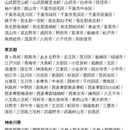
山武郡芝山町
山武郡横芝光町
山武市
白井市
匝瑳市
袖ケ浦市
館山市
千葉市稲毛区
千葉市中央区
千葉市花見川区
千葉市緑区
千葉市美浜区
千葉市若葉区
銚子市
長生郡一宮町
長生郡白子町
長生郡長生村
長生郡長南町
長生郡長柄町
長生郡睦沢町
東金市
富里市
流山市
習志野市
成田市
野田市
富津市
船橋市
松戸市
南房総市
茂原市
八街市
八千代市
四街道市
東京都
青ヶ島村
昭島市
あきる野市
足立区
荒川区
板橋区
稲城市
江戸川区
青梅市
大島町
大田区
小笠原村
葛飾区
北区
清瀬市
国立市
神津島村
江東区
小金井市
国分寺市
小平市
狛江市
品川区
渋谷区
新宿区
杉並区
墨田区
世田谷区
台東区
立川市
多摩市
中央区
調布市
千代田区
豊島区
利島村
中野区
新島村
西多摩郡奥多摩町
西多摩郡日の出町
西多摩郡檜原村
西多摩郡瑞穂町
西東京市
練馬区
八王子市
八丈島八丈町
羽村市
東久留米市
東村山市
東大和市
日野市
府中市
福生市
文京区
町田市
御蔵島村
三鷹市
港区
三宅島三宅村
武蔵野市
武蔵村山市
目黒区
神奈川県
愛甲郡愛川町
愛甲郡清川村
足柄上郡大井町
足柄上郡開成町