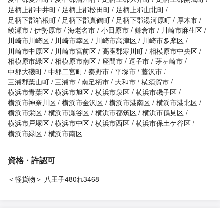
足柄上郡中井町
足柄上郡松田町
足柄上郡山北町
足柄下郡箱根町
足柄下郡真鶴町
足柄下郡湯河原町
厚木市
綾瀬市
伊勢原市
海老名市
小田原市
鎌倉市
川崎市麻生区
川崎市川崎区
川崎市幸区
川崎市高津区
川崎市多摩区
川崎市中原区
川崎市宮前区
高座郡寒川町
相模原市中央区
相模原市緑区
相模原市南区
座間市
逗子市
茅ヶ崎市
中郡大磯町
中郡二宮町
秦野市
平塚市
藤沢市
三浦郡葉山町
三浦市
南足柄市
大和市
横須賀市
横浜市青葉区
横浜市旭区
横浜市泉区
横浜市磯子区
横浜市神奈川区
横浜市金沢区
横浜市港南区
横浜市港北区
横浜市栄区
横浜市瀬谷区
横浜市都筑区
横浜市鶴見区
横浜市戸塚区
横浜市中区
横浜市西区
横浜市保土ケ谷区
横浜市緑区
横浜市南区
資格・許認可
＜軽貨物＞ 八王子480れ3468