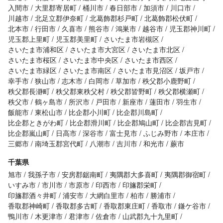
入間市
大里郡寄居町
桶川市
春日部市
加須市
川口市
川越市
北足立郡伊奈町
北葛飾郡杉戸町
北葛飾郡松伏町
北本市
行田市
久喜市
熊谷市
鴻巣市
越谷市
児玉郡神川町
児玉郡上里町
児玉郡美里町
さいたま市岩槻区
さいたま市浦和区
さいたま市大宮区
さいたま市北区
さいたま市桜区
さいたま市中央区
さいたま市西区
さいたま市緑区
さいたま市南区
さいたま市見沼区
坂戸市
幸手市
狭山市
志木市
白岡市
草加市
秩父郡小鹿野町
秩父郡長瀞町
秩父郡東秩父村
秩父郡皆野町
秩父郡横瀬町
秩父市
鶴ヶ島市
所沢市
戸田市
新座市
蓮田市
羽生市
飯能市
東松山市
比企郡小川町
比企郡川島町
比企郡ときがわ町
比企郡滑川町
比企郡鳩山町
比企郡吉見町
比企郡嵐山町
日高市
深谷市
富士見市
ふじみ野市
本庄市
三郷市
南埼玉郡宮代町
八潮市
吉川市
和光市
蕨市
千葉県
旭市
我孫子市
安房郡鋸南町
夷隅郡大多喜町
夷隅郡御宿町
いすみ市
市川市
市原市
印西市
印旛郡栄町
印旛郡酒々井町
浦安市
大網白里市
柏市
勝浦市
香取郡神崎町
香取郡多古町
香取郡東庄町
香取市
鎌ケ谷市
鴨川市
木更津市
君津市
佐倉市
山武郡九十九里町