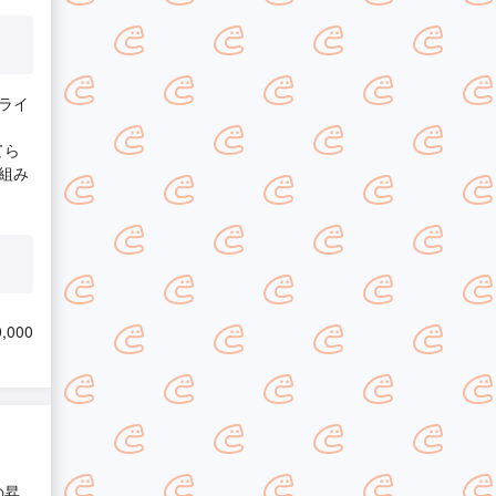
ライ
てら
組み
,000
の昇