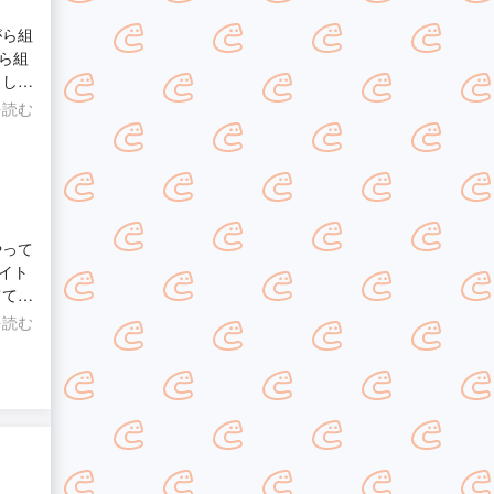
がら組
ら組
まし
た
を読む
やって
イト
てて頂
立て
を読む
たご縁