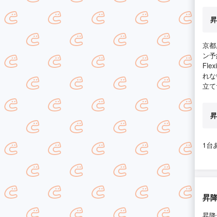
昇
京都
ン予
Fl
れな
立て
昇
1台
昇
昇降