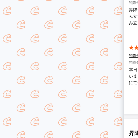
昇降
昇降
み立
み立
た。
ら、
昇降
昇降
本日
いま
にて
きま
作業
があ
昇