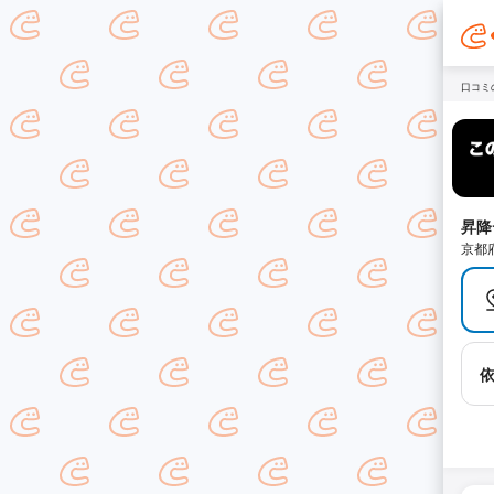
口コミ
昇降
京都