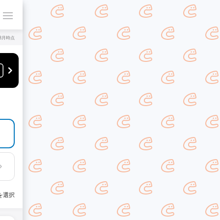
年8月時点
を選択