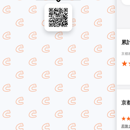
累
京都
京
昇降