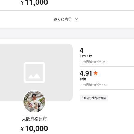
11,000
¥
さらに表示
4
口コミ数
この店舗の合計 261
4.91
評価
この店舗の合計 4.91
24時間以内の返信
大阪府松原市
10,000
¥