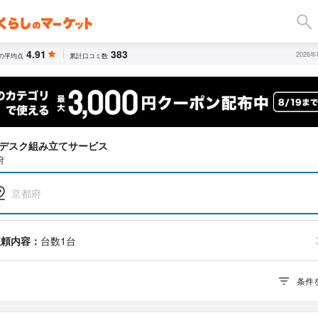
4.91
383
2026
の平均点
累計口コミ数
デスク組み立てサービス
府
京都府
依頼内容：
台数1台
条件