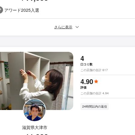
アワード2025入選
さらに表示
4
口コミ数
この店舗の合計 617
4.90
評価
この店舗の合計 4.94
24時間以内の返信
滋賀県大津市