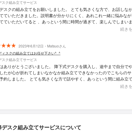
デスク組み立てサービス
デスクの組み立てをお願いしました。 とても気さくな方で、お話しな
てていただきました。説明書が分かりにくく、あれこれ一緒に悩みなが
てていただいてると 、あっという間に時間が過ぎて、楽しんでしまい
 丁寧な組み立て、ありがとうございました。 また、機会がございまし
続き
ぜひお願いしたいです。
2023年6月12日・Matsuoさん
ディスクの組み立てはお任せ下さい^⁠_⁠^
デスク組み立てサービス
はありがとうございました。 降下式デスクを購入し、途中まで自分で
したが心が折れてしまいなかなか組み立てできなかったのでこちらのサ
予約しました。 とても気さくな方で話やすく、あっという間に組み立
した！説明書がわかりづらかったのにも関わらず、前向きに一緒に組み
続き
したのも楽しかったです♪ 貴重なお話もありがとうございました！ ま
りましたらよろしくお願い致します！
降デスク組み立てサービスについて