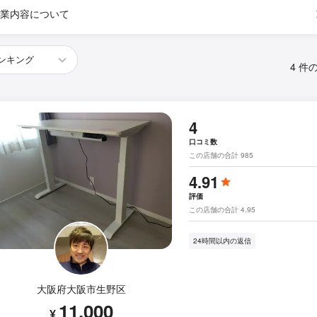
業内容について
4 件
4
口コミ数
この店舗の合計 985
4.91
評価
この店舗の合計 4.95
24時間以内の返信
大阪府大阪市生野区
11,000
¥