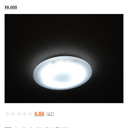
¥6,000
4.86
(47)