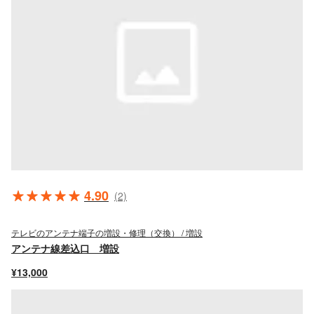
4.90
(2)
テレビのアンテナ端子の増設・修理（交換） / 増設
アンテナ線差込口 増設
¥13,000