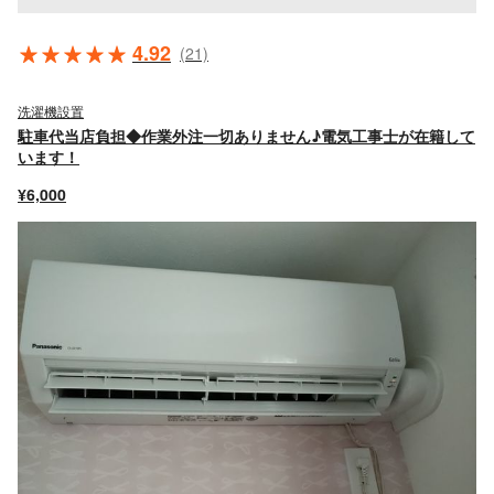
4.92
(21)
洗濯機設置
駐車代当店負担◆作業外注一切ありません♪電気工事士が在籍して
います！
¥6,000