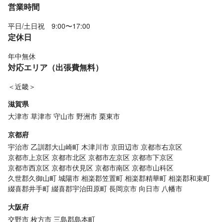
営業時間
平日/土日祝 9:00〜17:00
定休日
年中無休
対応エリア（出張費無料）
＜近畿＞
滋賀県
大津市
草津市
守山市
野洲市
栗東市
京都府
宇治市
乙訓郡大山崎町
木津川市
京田辺市
京都市右京区
京都市上京区
京都市北区
京都市左京区
京都市下京区
京都市西京区
京都市伏見区
京都市南区
京都市山科区
久世郡久御山町
城陽市
相楽郡笠置町
相楽郡精華町
相楽郡和束町
綴喜郡井手町
綴喜郡宇治田原町
長岡京市
向日市
八幡市
大阪府
交野市
枚方市
三島郡島本町