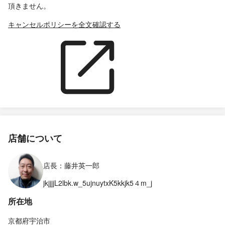
頂きません。
キャンセルポリシーを全文確認する
店舗について
店長：藤井英一郎
jkjjjjL2lbk.w_5ujnuytxK5kkjk5４m_j
所在地
京都府宇治市