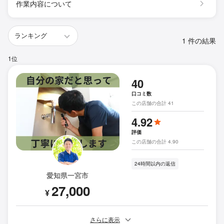
作業内容について
1 件の結果
1位
40
口コミ数
この店舗の合計 41
4.92
評価
この店舗の合計 4.90
24時間以内の返信
愛知県一宮市
27,000
¥
さらに表示