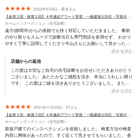
2022年9月8日・匿名さん
【金賞２回・銀賞２回】４年連続アワード受賞・一級建築士対応・写真付き報告書で安心
ホームインスペクション（住宅診断）
遠方(静岡市)からの依頼でも快く対応していただきました。 事前
のやり取りもスムーズで診断当日も専門用語を多用せず、 わかり
やすく丁寧に説明してくださり牛山さんにお願いして良かったと
思います。
続きを読む
店舗からの返信
この度は大切なご自宅の住宅診断をお任せいただきありがとう
ございました。 あたたかなご感想を頂き、本当にうれしい限り
です。 この度はご縁を頂きありがとうございました。 またな
にかお困りの際は、お気軽にお声かけ下さいませ。
続きを読む
2021年11月20日・STさん
【金賞２回・銀賞２回】４年連続アワード受賞・一級建築士対応・写真付き報告書で安心
ホームインスペクション（住宅診断）
新築戸建てのインスペクションを依頼しました。 検査方法や検査
内容に興味があったので、すぐ近くで見させてもらいました。 各