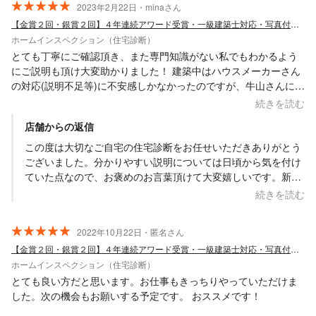
2023年2月22日・minaさん
【金賞２回・銀賞２回】４年連続アワード受賞・一級建築士対応・写真付き報告書で安心
ホームインスペクション（住宅診断）
とても丁寧にご確認頂き、また専門知識がない私でもわかるよう
にご説明も頂け大変助かりました！ 建築中はハウスメーカーさん
の対応(説明不足等)に不安感しかなかったのですが、牛山さんにご
確認して頂き問題ない事がわかったことで、不安感を取り除く事
続きを読む
ができました。これから安心して楽しい新生活がスタートできる
店舗からの返信
と思います。今回、お願いして本当に良かったです、ありがとう
ございました！
この度は大切なご自宅の住宅診断をお任せいただきありがとう
ございました。分かりやすい説明については日頃から気を付け
ていた点なので、お褒めのお言葉頂けて大変嬉しいです。新生
活楽しみですね。実際にお住まいになられて、ご不明な点がご
続きを読む
ざいましたらお問い合わせ下さい。改めましてご依頼頂きあり
がとうございました。
2022年10月22日・匿名さん
【金賞２回・銀賞２回】４年連続アワード受賞・一級建築士対応・写真付き報告書で安心
ホームインスペクション（住宅診断）
とても良い方だと思います。お仕事もきっちりやっていただけま
した。次の機会もお願いする予定です。 おススメです！