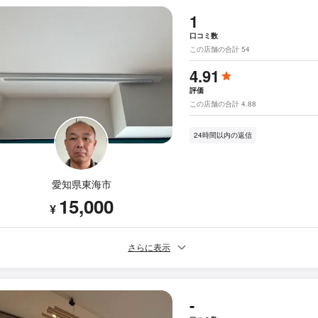
1
口コミ数
この店舗の合計 54
4.91
評価
この店舗の合計 4.88
24時間以内の返信
愛知県東海市
15,000
¥
さらに表示
-