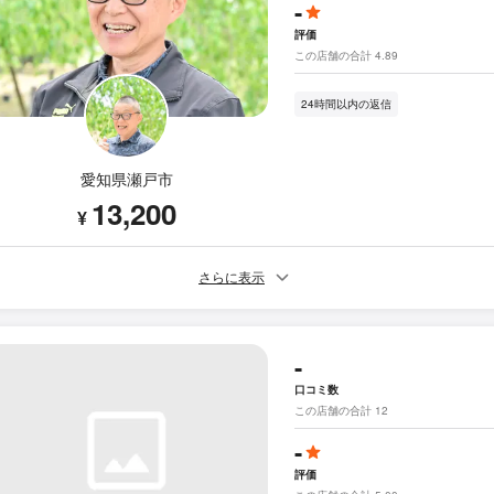
-
評価
この店舗の合計 4.89
24時間以内の返信
愛知県瀬戸市
13,200
¥
さらに表示
-
口コミ数
この店舗の合計 12
-
評価