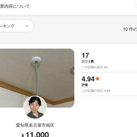
業内容について
10 件
17
口コミ数
この店舗の合計 64
4.94
評価
この店舗の合計 4.82
愛知県名古屋市南区
11,000
¥