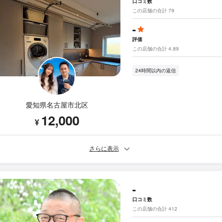
口コミ数
この店舗の合計 79
-
評価
この店舗の合計 4.89
24時間以内の返信
愛知県名古屋市北区
12,000
¥
さらに表示
-
口コミ数
この店舗の合計 412