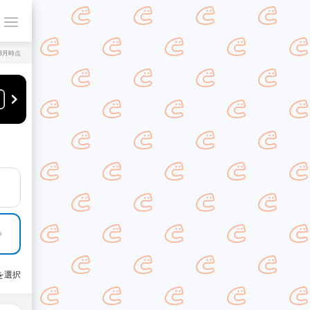
年8月時点
を選択