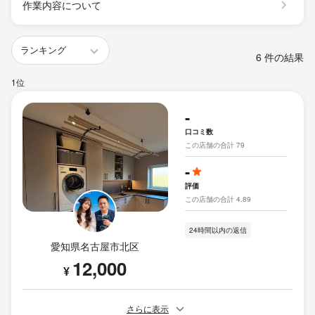
作業内容について
6 件の結果
1位
-
口コミ数
この店舗の合計 79
-
評価
この店舗の合計 4.89
24時間以内の返信
愛知県名古屋市北区
12,000
¥
さらに表示