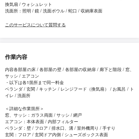
換気扇 / ウォシュレット
洗面所：照明 / 鏡 / 洗面ボウル / 蛇口 / 収納庫表面
このサービスについて質問する
作業内容
内容各部屋の床 / 各部屋の壁 / 各部屋の収納扉 / 廊下と階段 / 窓、
サッシ / エアコン
・以下は各1箇所まで同一料金
ベランダ / 玄関 / キッチン / レンジフード（換気扇） / お風呂 / ト
イレ / 洗面所
＜詳細な作業箇所＞
窓、サッシ：ガラス両面 / サッシ / 網戸
エアコン：本体表面 / 内部フィルター
ベランダ：壁 / フロア / 排水口、溝 / 室外機周り / 手すり
玄関：フロア / 玄関ドア内側 / シューズボックス表面