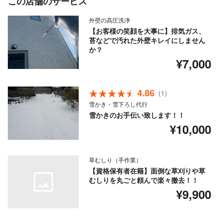
この店舗のサービス
外壁の高圧洗浄
【お客様の笑顔を大事に】排気ガス、
苔などで汚れた外壁キレイにしません
か？
¥7,000
4.86
(1)
雪かき・雪下ろし代行
雪かきのお手伝い致します！！
¥10,000
草むしり（手作業）
【資格保有者在籍】面倒な草刈りや草
むしりを丸ごと頼んで楽々撤去！！
¥9,900