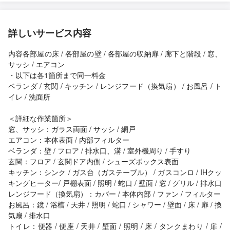
詳しいサービス内容
内容各部屋の床 / 各部屋の壁 / 各部屋の収納扉 / 廊下と階段 / 窓、
サッシ / エアコン
・以下は各1箇所まで同一料金
ベランダ / 玄関 / キッチン / レンジフード（換気扇） / お風呂 / ト
イレ / 洗面所
＜詳細な作業箇所＞
窓、サッシ：ガラス両面 / サッシ / 網戸
エアコン：本体表面 / 内部フィルター
ベランダ：壁 / フロア / 排水口、溝 / 室外機周り / 手すり
玄関：フロア / 玄関ドア内側 / シューズボックス表面
キッチン：シンク / ガス台（ガステーブル） / ガスコンロ / IHクッ
キングヒーター/ 戸棚表面 / 照明 / 蛇口 / 壁面 / 窓 / グリル / 排水口
レンジフード（換気扇）：カバー / 本体内部 / ファン / フィルター
お風呂：鏡 / 浴槽 / 天井 / 照明 / 蛇口 / シャワー / 壁面 / 床 / 扉 / 換
気扇 / 排水口
トイレ：便器 / 便座 / 天井 / 壁面 / 照明 / 床 / タンクまわり / 扉 /