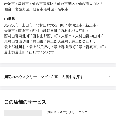
岩沼市
塩竈市
仙台市青葉区
仙台市泉区
仙台市太白区
仙台市宮城野区
仙台市若林区
名取市
山形県
尾花沢市
上山市
北村山郡大石田町
寒河江市
新庄市
天童市
南陽市
西村山郡朝日町
西村山郡大江町
西村山郡河北町
西村山郡西川町
東根市
東村山郡中山町
東村山郡山辺町
村山市
最上郡大蔵村
最上郡金山町
最上郡鮭川村
最上郡戸沢村
最上郡舟形町
最上郡真室川町
最上郡最上町
山形市
米沢市
周辺のハウスクリーニング / 在室・入居中を探す
この店舗のサービス
お風呂（浴室）クリーニング