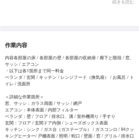
きた点も良かったと感じています。
続きを読む
作業内容
内容各部屋の床 / 各部屋の壁 / 各部屋の収納扉 / 廊下と階段 / 窓、
サッシ / エアコン
・以下は各1箇所まで同一料金
ベランダ / 玄関 / キッチン / レンジフード（換気扇） / お風呂 / ト
イレ / 洗面所
＜詳細な作業箇所＞
窓、サッシ：ガラス両面 / サッシ / 網戸
エアコン：本体表面 / 内部フィルター
ベランダ：壁 / フロア / 排水口、溝 / 室外機周り / 手すり
玄関：フロア / 玄関ドア内側 / シューズボックス表面
キッチン：シンク / ガス台（ガステーブル） / ガスコンロ / IHクッ
キングヒーター/ 戸棚表面 / 照明 / 蛇口 / 壁面 / 窓 / グリル / 排水口