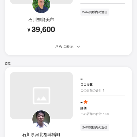
24時間以内の返信
石川県能美市
39,600
¥
さらに表示
2位
-
口コミ数
この店舗の合計 3
-
評価
この店舗の合計 5.00
24時間以内の返信
石川県河北郡津幡町