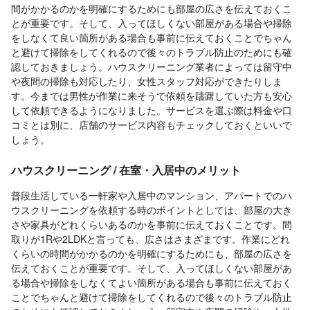
間がかかるのかを明確にするためにも部屋の広さを伝えておくこ
とが重要です。そして、入ってほしくない部屋がある場合や掃除
をしなくて良い箇所がある場合も事前に伝えておくことでちゃん
と避けて掃除をしてくれるので後々のトラブル防止のためにも確
認しておきましょう。ハウスクリーニング業者によっては留守中
や夜間の掃除も対応したり、女性スタッフ対応ができたりしま
す。今までは男性が作業に来そうで依頼を躊躇していた方も安心
して依頼できるようになりました。サービスを選ぶ際は料金や口
コミとは別に、店舗のサービス内容もチェックしておくといいで
しょう。
ハウスクリーニング / 在室・入居中のメリット
普段生活している一軒家や入居中のマンション、アパートでのハ
ウスクリーニングを依頼する時のポイントとしては、部屋の大き
さや家具がどれくらいあるのかを事前に伝えておくことです。間
取りが1Rや2LDKと言っても、広さはさまざまです。作業にどれ
くらいの時間がかかるのかを明確にするためにも、部屋の広さを
伝えておくことが重要です。そして、入ってほしくない部屋があ
る場合や掃除をしなくてよい箇所がある場合も事前に伝えておく
ことでちゃんと避けて掃除をしてくれるので後々のトラブル防止