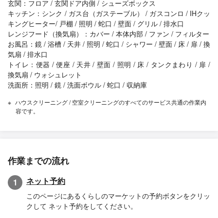
玄関：フロア / 玄関ドア内側 / シューズボックス
キッチン：シンク / ガス台（ガステーブル） / ガスコンロ / IHクッ
キングヒーター/ 戸棚 / 照明 / 蛇口 / 壁面 / グリル / 排水口
レンジフード（換気扇）：カバー / 本体内部 / ファン / フィルター
お風呂：鏡 / 浴槽 / 天井 / 照明 / 蛇口 / シャワー / 壁面 / 床 / 扉 / 換
気扇 / 排水口
トイレ：便器 / 便座 / 天井 / 壁面 / 照明 / 床 / タンクまわり / 扉 /
換気扇 / ウォシュレット
洗面所：照明 / 鏡 / 洗面ボウル / 蛇口 / 収納庫
ハウスクリーニング / 空室クリーニングのすべてのサービス共通の作業内
容です。
作業までの流れ
ネット予約
1
このページにあるくらしのマーケットの予約ボタンをクリッ
クして ネット予約をしてください。