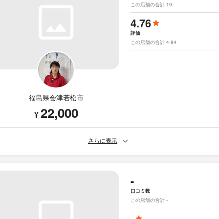
この店舗の合計 19
4.76
評価
この店舗の合計 4.84
福島県会津若松市
22,000
¥
さらに表示
-
口コミ数
この店舗の合計 -
-