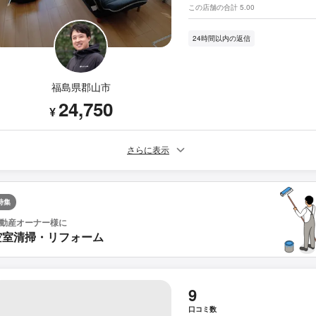
この店舗の合計 5.00
24時間以内の返信
福島県郡山市
24,750
¥
さらに表示
特集
動産オーナー様に
空室清掃・リフォーム
9
口コミ数