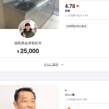
4.78
評価
この店舗の合計 4.93
24時間以内の返信
福島県会津若松市
25,000
¥
さらに表示
-
口コミ数
この店舗の合計 282
-