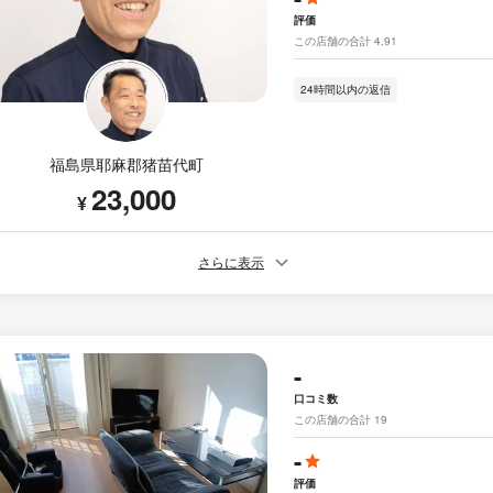
評価
この店舗の合計 4.91
24時間以内の返信
福島県耶麻郡猪苗代町
23,000
¥
さらに表示
-
口コミ数
この店舗の合計 19
-
評価