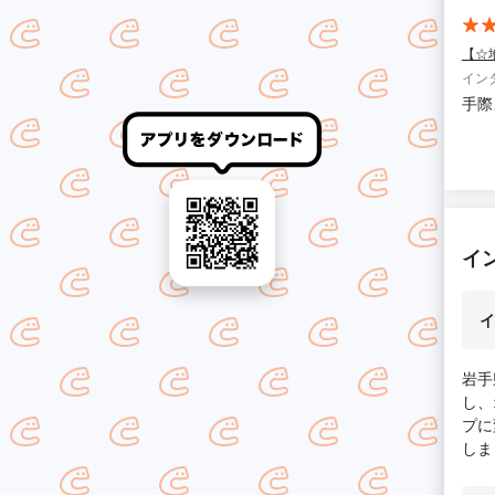
【☆
イン
手際
イ
イ
岩手
し、
プに
しま