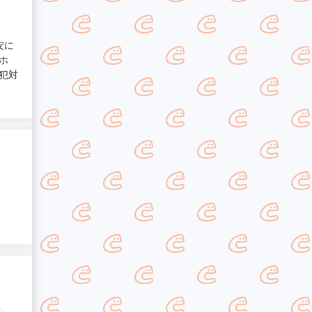
安に
ホ
犯対