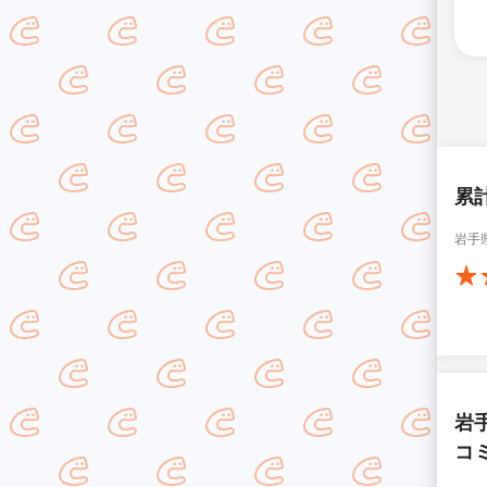
累
岩手
岩
コ