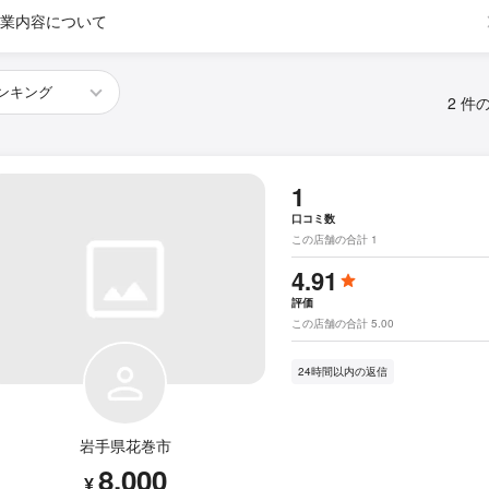
業内容について
2 件
1
口コミ数
この店舗の合計 1
4.91
評価
この店舗の合計 5.00
24時間以内の返信
岩手県花巻市
8,000
¥