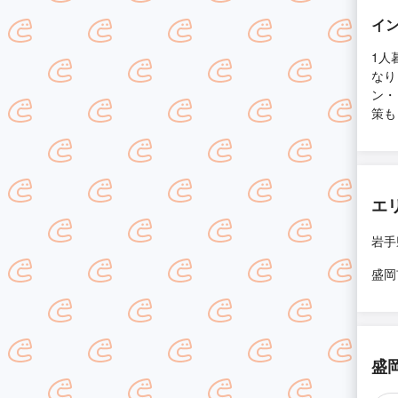
イ
1人
なり
ン・
策も
エ
岩手
盛岡
盛