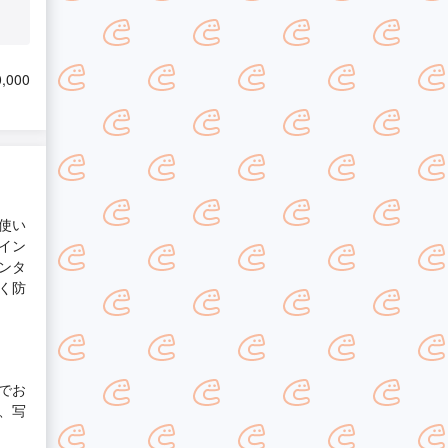
,000
使い
イン
ンタ
く防
でお
、写