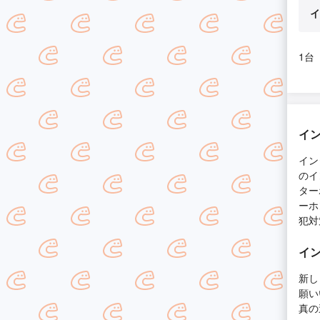
イ
1台
イ
イン
のイ
ター
ーホ
犯対
イ
新し
願い
真の