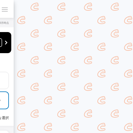
年8月時点
を選択