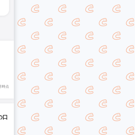
8月時点
の口