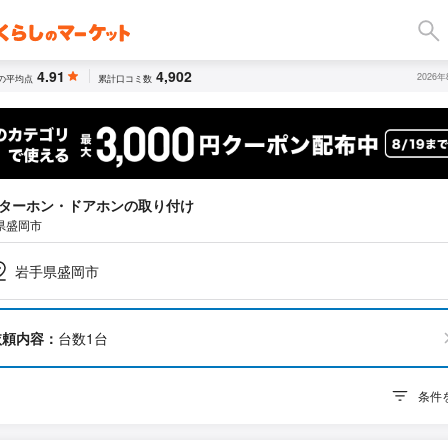
4.91
4,902
2026
の平均点
累計口コミ数
ターホン・ドアホンの取り付け
県盛岡市
岩手県盛岡市
依頼内容：
台数1台
条件